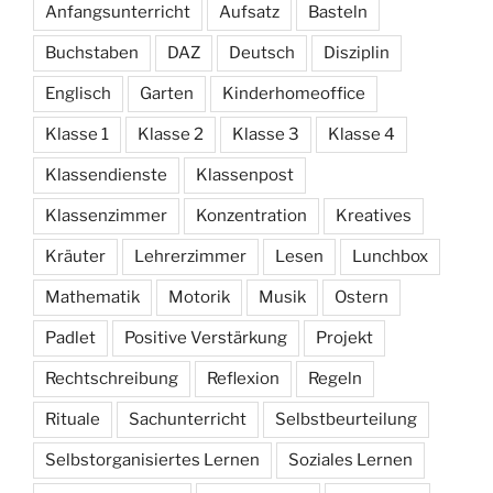
Anfangsunterricht
Aufsatz
Basteln
Buchstaben
DAZ
Deutsch
Disziplin
Englisch
Garten
Kinderhomeoffice
Klasse 1
Klasse 2
Klasse 3
Klasse 4
Klassendienste
Klassenpost
Klassenzimmer
Konzentration
Kreatives
Kräuter
Lehrerzimmer
Lesen
Lunchbox
Mathematik
Motorik
Musik
Ostern
Padlet
Positive Verstärkung
Projekt
Rechtschreibung
Reflexion
Regeln
Rituale
Sachunterricht
Selbstbeurteilung
Selbstorganisiertes Lernen
Soziales Lernen