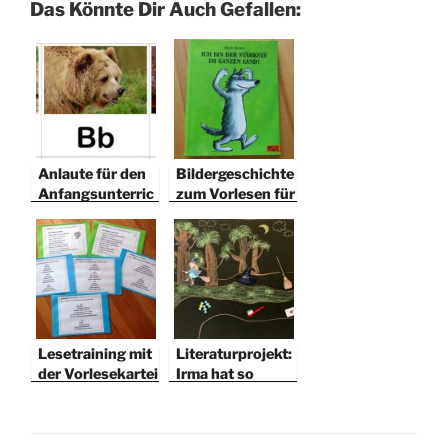
Das Könnte Dir Auch Gefallen:
Anlaute für den
Bildergeschichte
Anfangsunterric
zum Vorlesen für
ht
die 1. Klasse
Lesetraining mit
Literaturprojekt:
der Vorlesekartei
Irma hat so
große Füße