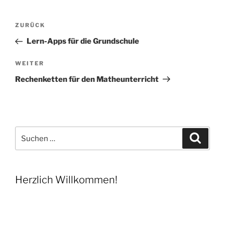
Beitragsnavigation
Vorheriger
ZURÜCK
Beitrag
Lern-Apps für die Grundschule
Nächster
WEITER
Beitrag
Rechenketten für den Matheunterricht
Suchen
Suche
nach:
Herzlich Willkommen!