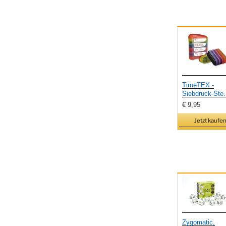
TimeTEX -
Siebdruck-Ste.
€ 9,95
Jetzt kaufen
Zygomatic,