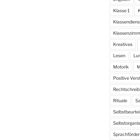
Klasse 1
K
Klassendiens
Klassenzimm
Kreatives
Lesen
Lu
Motorik
M
Positive Ver
Rechtschrei
Rituale
Sa
Selbstbeurtei
Selbstorganis
Sprachförde