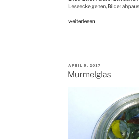
Leseecke gehen, Bilder abpaus
„Gutscheine
weiterlesen
für
Extra-
Zeit“
VERÖFFENTLICHT
APRIL 9, 2017
AM
Murmelglas