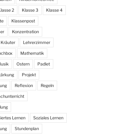
lasse 2
Klasse 3
Klasse 4
te
Klassenpost
er
Konzentration
Kräuter
Lehrerzimmer
nchbox
Mathematik
usik
Ostern
Padlet
stärkung
Projekt
bung
Reflexion
Regeln
chunterricht
lung
iertes Lernen
Soziales Lernen
rung
Stundenplan