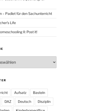
 – Padlet für den Sachunterricht
her’s Life
omeschooling II: Post it!
HE
TER
richt
Aufsatz
Basteln
DAZ
Deutsch
Disziplin
Garten
Kinderhomeoffice