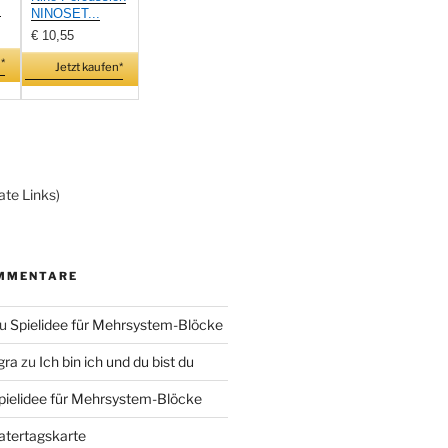
.
NINOSET...
€ 10,55
*
Jetzt kaufen*
ate Links)
MMENTARE
u
Spielidee für Mehrsystem-Blöcke
gra
zu
Ich bin ich und du bist du
pielidee für Mehrsystem-Blöcke
atertagskarte