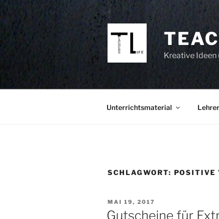
Zum
Inhalt
springen
TEAC
Kreative Ideen 
Unterrichtsmaterial
Lehrer
SCHLAGWORT:
POSITIVE
VERÖFFENTLICHT
MAI 19, 2017
AM
Gutscheine für Extr