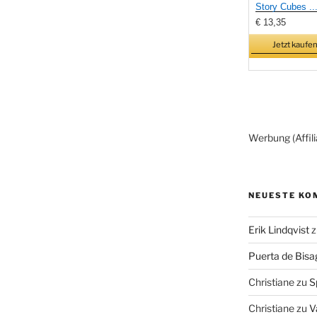
Story Cubes ..
€ 13,35
Jetzt kaufen
Werbung (Affili
NEUESTE KO
Erik Lindqvist
z
Puerta de Bisa
Christiane
zu
S
Christiane
zu
V