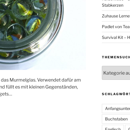
Stabkerzen
Zuhause Lernen
Padlet von Teac
Survival Kit – H
THEMENSUC
Themensuche
st das Murmelglas. Verwendet dafür am
nd füllt es mit kleinen Gegenständen,
ggets…
SCHLAGWÖR
Anfangsunter
Buchstaben
Englisch