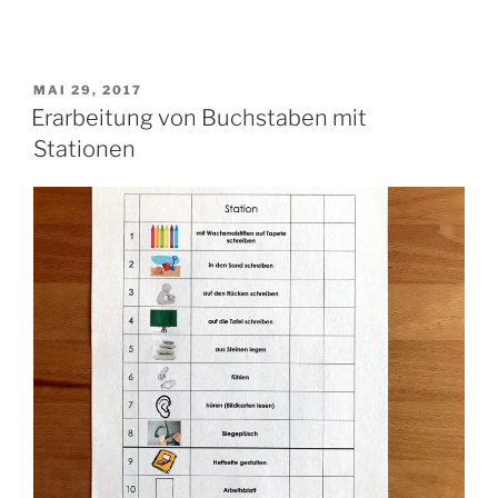
Sprechanlass“
VERÖFFENTLICHT
MAI 29, 2017
AM
Erarbeitung von Buchstaben mit
Stationen