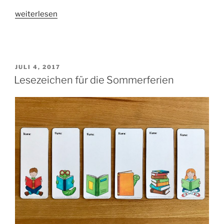
„Prozessorientierte
weiterlesen
Aufsatzkorrektur“
VERÖFFENTLICHT
JULI 4, 2017
AM
Lesezeichen für die Sommerferien