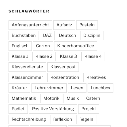
SCHLAGWÖRTER
Anfangsunterricht
Aufsatz
Basteln
Buchstaben
DAZ
Deutsch
Disziplin
Englisch
Garten
Kinderhomeoffice
Klasse 1
Klasse 2
Klasse 3
Klasse 4
Klassendienste
Klassenpost
Klassenzimmer
Konzentration
Kreatives
Kräuter
Lehrerzimmer
Lesen
Lunchbox
Mathematik
Motorik
Musik
Ostern
Padlet
Positive Verstärkung
Projekt
Rechtschreibung
Reflexion
Regeln