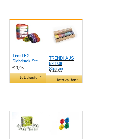
TimeTEX -
TRENDHAUS
Siebdruck-Ste...
928009
€ 9,95
Stempe...
€ 22,02
Jetzt kaufen*
Jetzt kaufen*