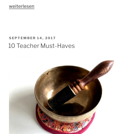
„Survival
weiterlesen
Kit
–
Homeschooling“
VERÖFFENTLICHT
SEPTEMBER 14, 2017
AM
10 Teacher Must-Haves