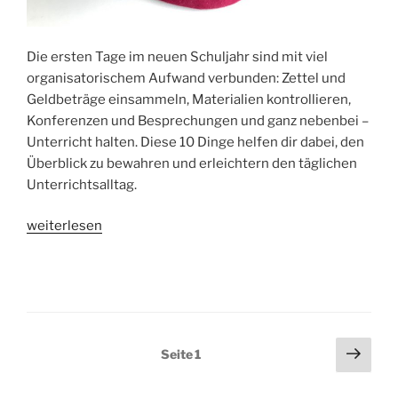
Die ersten Tage im neuen Schuljahr sind mit viel
organisatorischem Aufwand verbunden: Zettel und
Geldbeträge einsammeln, Materialien kontrollieren,
Konferenzen und Besprechungen und ganz nebenbei –
Unterricht halten. Diese 10 Dinge helfen dir dabei, den
Überblick zu bewahren und erleichtern den täglichen
Unterrichtsalltag.
„10
weiterlesen
Teacher
Must-
Haves“
Seitennummerierung
Näch
Seite
1
Seit
der