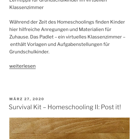
Lerntipps für Grundschulkinder im virtuellen
Klassenzimmer
Während der Zeit des Homeschoolings finden Kinder
hier hilfreiche Anregungen und Materialien für
Zuhause. Das Padlet – ein virtuelles Klassenzimmer –
enthält Vorlagen und Aufgabenstellungen für
Grundschulkinder.
„Padlet
weiterlesen
von
Teacher’s
Life“
VERÖFFENTLICHT
MÄRZ 27, 2020
AM
Survival Kit – Homeschooling II: Post it!