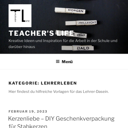
Zum
Inhalt
springen
TEACHER'S LIFE
Kreative Ideen und Inspiration für die Arbeit in der Schule und
darüber hinaus
Menü
KATEGORIE:
LEHRERLEBEN
Hier findest du hilfreiche Vorlagen für das Lehrer-Dasein.
VERÖFFENTLICHT
FEBRUAR 19, 2023
AM
Kerzenliebe – DIY Geschenkverpackung
für Stabkerzen