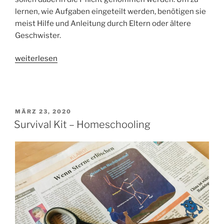
lernen, wie Aufgaben eingeteilt werden, benötigen sie
meist Hilfe und Anleitung durch Eltern oder ältere
Geschwister.
„Survival
weiterlesen
Kit
–
Homeschooling
II:
VERÖFFENTLICHT
MÄRZ 23, 2020
Post
AM
Survival Kit – Homeschooling
it!“