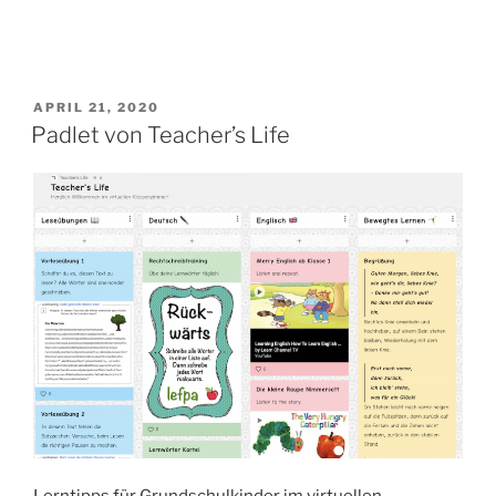
–
DIY
Geschenkverpackung
für
VERÖFFENTLICHT
APRIL 21, 2020
Stabkerzen“
AM
Padlet von Teacher’s Life