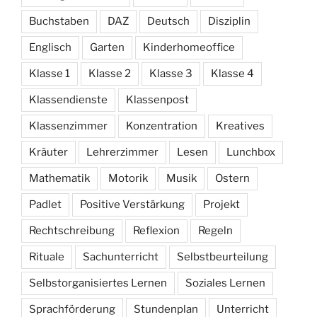
Buchstaben
DAZ
Deutsch
Disziplin
Englisch
Garten
Kinderhomeoffice
Klasse 1
Klasse 2
Klasse 3
Klasse 4
Klassendienste
Klassenpost
Klassenzimmer
Konzentration
Kreatives
Kräuter
Lehrerzimmer
Lesen
Lunchbox
Mathematik
Motorik
Musik
Ostern
Padlet
Positive Verstärkung
Projekt
Rechtschreibung
Reflexion
Regeln
Rituale
Sachunterricht
Selbstbeurteilung
Selbstorganisiertes Lernen
Soziales Lernen
Sprachförderung
Stundenplan
Unterricht