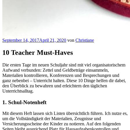
Veröffentlicht
September 14, 2017
April 21, 2020
von
Christiane
am
10 Teacher Must-Haves
Die ersten Tage im neuen Schuljahr sind mit viel organisatorischem
Aufwand verbunden: Zettel und Geldbeträge einsammeln,
Materialien kontrollieren, Konferenzen und Besprechungen und
ganz nebenbei – Unterricht halten. Diese 10 Dinge helfen dir dabei,
den Überblick zu bewahren und erleichtern den täglichen
Unterrichtsalltag.
1. Schul-Notenheft
Mit diesem Heft lassen sich Listen übersichtlich führen. Ich nutze es,
um die Vollständigkeit der Materialien, Zeugnisse und
Versicherungsscheine der Kinder zu notieren. Auf den folgenden
Seiten bleibt ausreichend Platz für Hausaufgabenkontrollen und