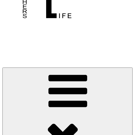
Teacher's Life
Kreative Ideen und Inspiration für die Arbeit in der Schule und
darüber hinaus