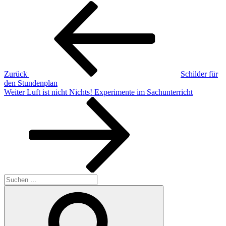
Beitragsnavigation
Vorheriger
Beitrag
Zurück
Schilder für
den Stundenplan
Nächster
Weiter
Luft ist nicht Nichts! Experimente im Sachunterricht
Beitrag
Suchen
nach:
Suchen