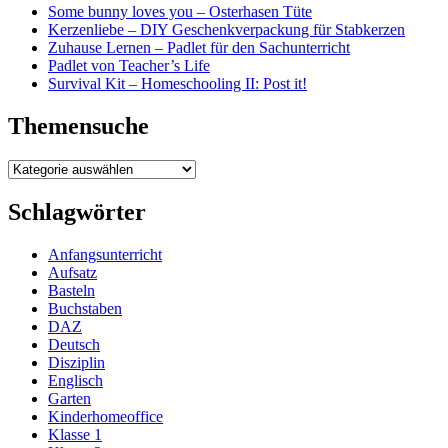
Some bunny loves you – Osterhasen Tüte
Kerzenliebe – DIY Geschenkverpackung für Stabkerzen
Zuhause Lernen – Padlet für den Sachunterricht
Padlet von Teacher’s Life
Survival Kit – Homeschooling II: Post it!
Themensuche
Themensuche
Schlagwörter
Anfangsunterricht
Aufsatz
Basteln
Buchstaben
DAZ
Deutsch
Disziplin
Englisch
Garten
Kinderhomeoffice
Klasse 1