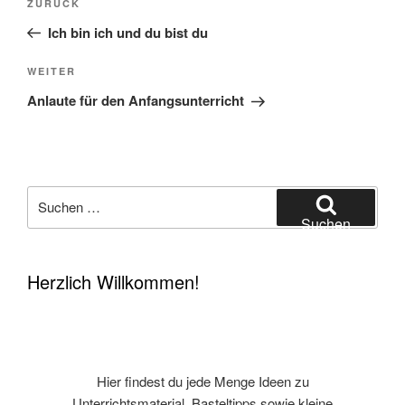
Vorheriger
ZURÜCK
Beitrag
Ich bin ich und du bist du
Nächster
WEITER
Beitrag
Anlaute für den Anfangsunterricht
Suchen
nach:
Suchen
Herzlich Willkommen!
Hier findest du jede Menge Ideen zu
Unterrichtsmaterial, Basteltipps sowie kleine