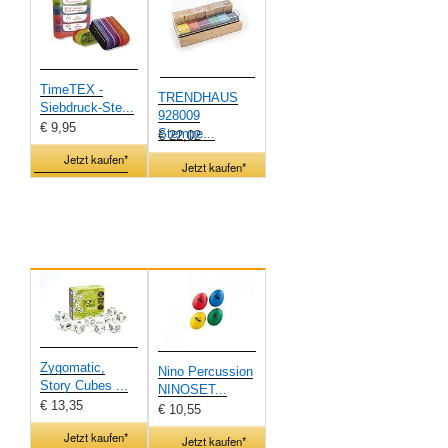
TimeTEX -
TRENDHAUS
Siebdruck-Ste...
928009
€ 9,95
Stempe...
€ 22,02
Jetzt kaufen*
Jetzt kaufen*
Zygomatic,
Nino Percussion
Story Cubes ...
NINOSET...
€ 13,35
€ 10,55
Jetzt kaufen*
Jetzt kaufen*