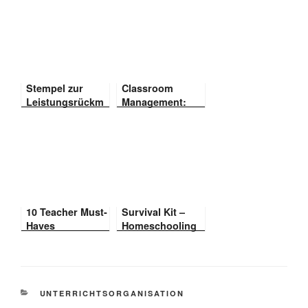
Stempel zur
Classroom
Leistungsrückm
Management:
eldung
Strukturierung
des Schultages
für die 1. Klasse
10 Teacher Must-
Survival Kit –
Haves
Homeschooling
II: Post it!
KATEGORIEN
UNTERRICHTSORGANISATION