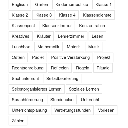
Englisch
Garten
Kinderhomeoffice
Klasse 1
Klasse 2
Klasse 3
Klasse 4
Klassendienste
Klassenpost
Klassenzimmer
Konzentration
Kreatives
Kräuter
Lehrerzimmer
Lesen
Lunchbox
Mathematik
Motorik
Musik
Ostern
Padlet
Positive Verstärkung
Projekt
Rechtschreibung
Reflexion
Regeln
Rituale
Sachunterricht
Selbstbeurteilung
Selbstorganisiertes Lernen
Soziales Lernen
Sprachförderung
Stundenplan
Unterricht
Unterrichtsplanung
Vertretungsstunden
Vorlesen
Zählen