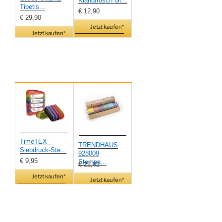
Klangfrosch Gr...
Tibetis...
€ 12,90
€ 29,90
Jetzt kaufen*
Jetzt kaufen*
TimeTEX -
TRENDHAUS
Siebdruck-Ste...
928009
€ 9,95
Stempe...
€ 22,02
Jetzt kaufen*
Jetzt kaufen*