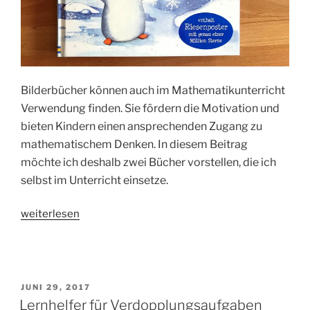
Bilderbücher können auch im Mathematikunterricht
Verwendung finden. Sie fördern die Motivation und
bieten Kindern einen ansprechenden Zugang zu
mathematischem Denken. In diesem Beitrag
möchte ich deshalb zwei Bücher vorstellen, die ich
selbst im Unterricht einsetze.
„Bilderbücher
weiterlesen
für
den
Mathematikunterricht“
VERÖFFENTLICHT
JUNI 29, 2017
AM
Lernhelfer für Verdopplungsaufgaben