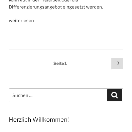
Differenzierungsangebot eingesetzt werden.
„Lernhelfer
weiterlesen
für
Verdopplungsaufgaben“
Seitennummerierung
Näch
Seite
1
Seit
der
Beiträge
Suchen
Suche
nach:
Herzlich Willkommen!