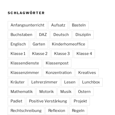
SCHLAGWÖRTER
Anfangsunterricht
Aufsatz
Basteln
Buchstaben
DAZ
Deutsch
Disziplin
Englisch
Garten
Kinderhomeoffice
Klasse 1
Klasse 2
Klasse 3
Klasse 4
Klassendienste
Klassenpost
Klassenzimmer
Konzentration
Kreatives
Kräuter
Lehrerzimmer
Lesen
Lunchbox
Mathematik
Motorik
Musik
Ostern
Padlet
Positive Verstärkung
Projekt
Rechtschreibung
Reflexion
Regeln