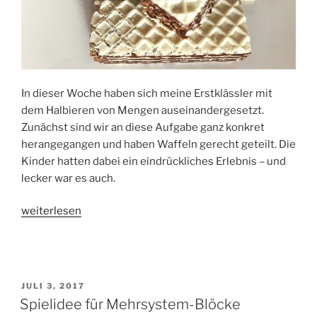
In dieser Woche haben sich meine Erstklässler mit
dem Halbieren von Mengen auseinandergesetzt.
Zunächst sind wir an diese Aufgabe ganz konkret
herangegangen und haben Waffeln gerecht geteilt. Die
Kinder hatten dabei ein eindrückliches Erlebnis – und
lecker war es auch.
„Verdoppeln
weiterlesen
und
Halbieren
–
Mengen
VERÖFFENTLICHT
JULI 3, 2017
teilen“
AM
Spielidee für Mehrsystem-Blöcke