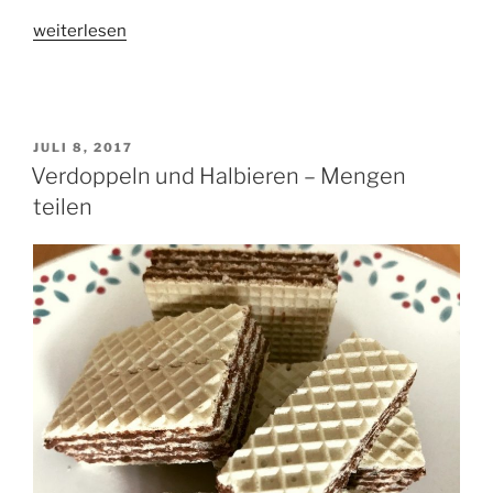
„Notfallkoffer
weiterlesen
für
die
1.
Klasse“
VERÖFFENTLICHT
JULI 8, 2017
AM
Verdoppeln und Halbieren – Mengen
teilen