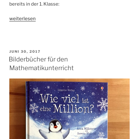
bereits in der 1. Klasse:
„Spielidee
weiterlesen
für
Mehrsystem-
Blöcke“
VERÖFFENTLICHT
JUNI 30, 2017
AM
Bilderbücher für den
Mathematikunterricht