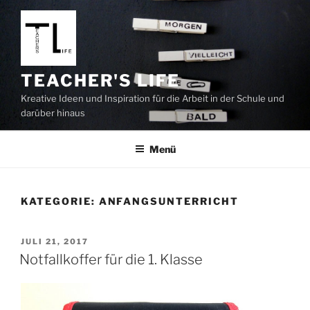
Zum
Inhalt
springen
TEACHER'S LIFE
Kreative Ideen und Inspiration für die Arbeit in der Schule und
darüber hinaus
Menü
KATEGORIE:
ANFANGSUNTERRICHT
VERÖFFENTLICHT
JULI 21, 2017
AM
Notfallkoffer für die 1. Klasse