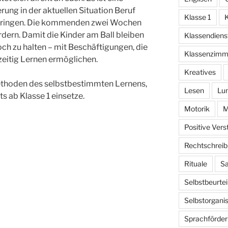
ung in der aktuellen Situation Beruf
Klasse 1
K
u bringen. Die kommenden zwei Wochen
rdern. Damit die Kinder am Ball bleiben
Klassendiens
hoch zu halten – mit Beschäftigungen, die
Klassenzimm
eitig Lernen ermöglichen.
Kreatives
ethoden des selbstbestimmten Lernens,
Lesen
Lu
ts ab Klasse 1 einsetze.
Motorik
M
Positive Ver
Rechtschrei
Rituale
Sa
Selbstbeurtei
Selbstorganis
Sprachförde