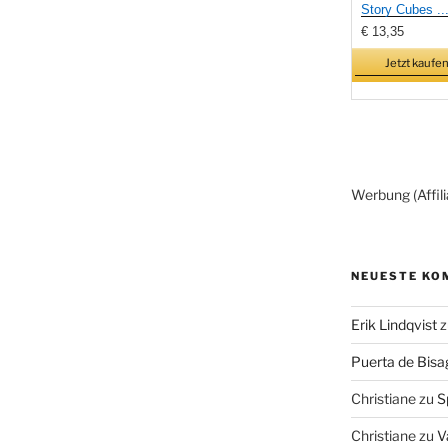
Story Cubes ..
€ 13,35
Jetzt kaufen
Werbung (Affili
NEUESTE KO
Erik Lindqvist
z
Puerta de Bisa
Christiane
zu
S
Christiane
zu
V