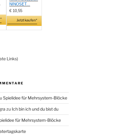
.
NINOSET...
€ 10,55
*
Jetzt kaufen*
ate Links)
MMENTARE
u
Spielidee für Mehrsystem-Blöcke
gra
zu
Ich bin ich und du bist du
pielidee für Mehrsystem-Blöcke
atertagskarte