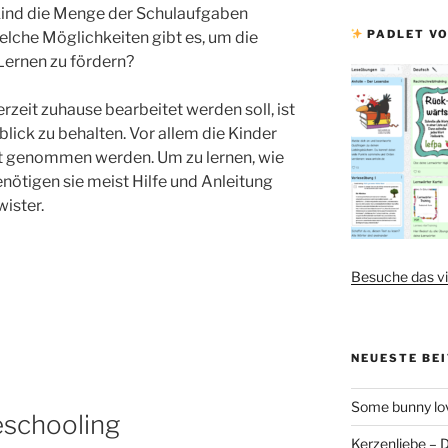
 Kind die Menge der Schulaufgaben
PADLET VO
lche Möglichkeiten gibt es, um die
Lernen zu fördern?
erzeit zuhause bearbeitet werden soll, ist
lick zu behalten. Vor allem die Kinder
icht genommen werden. Um zu lernen, wie
nötigen sie meist Hilfe und Anleitung
ister.
Besuche das vi
NEUESTE BE
Some bunny lov
eschooling
Kerzenliebe – 