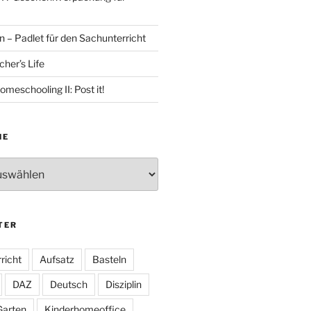
 – Padlet für den Sachunterricht
her’s Life
omeschooling II: Post it!
HE
TER
richt
Aufsatz
Basteln
DAZ
Deutsch
Disziplin
Garten
Kinderhomeoffice