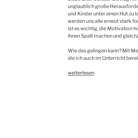
unglaublich große Herausforder
und Kinder unter einen Hut z
werden uns alle erneut stark fo
ist es wichtig, die Motivation 
ihnen Spaß machen und gleichz
Wie das gelingen kann? Mit M
die ich auch im Unterricht berei
„Survival
weiterlesen
Kit
–
Homeschooling“