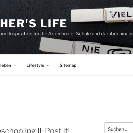
HER'S LIFE
und Inspiration für die Arbeit in der Schule und darüber hinau
leben
Lifestyle
Sitemap
Suchen
chooling II: Post it!
nach: