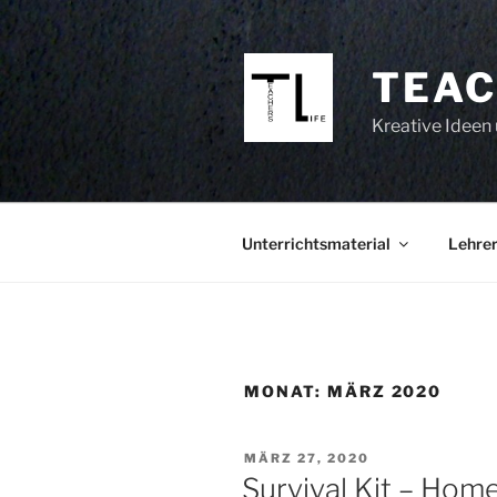
Zum
Inhalt
springen
TEAC
Kreative Ideen 
Unterrichtsmaterial
Lehrer
MONAT:
MÄRZ 2020
VERÖFFENTLICHT
MÄRZ 27, 2020
AM
Survival Kit – Homes