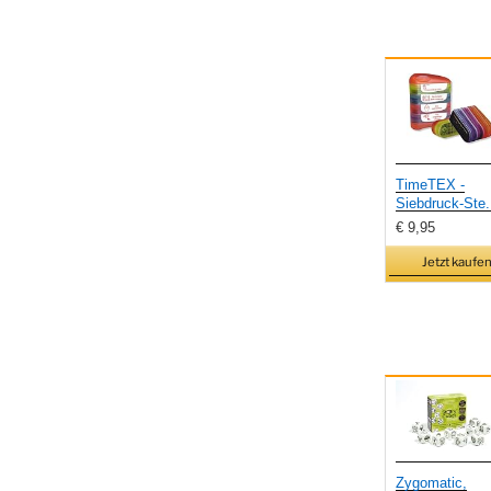
TimeTEX -
Siebdruck-Ste.
€ 9,95
Jetzt kaufen
Zygomatic,