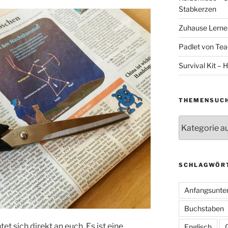
Stabkerzen
Zuhause Lernen
Padlet von Teac
Survival Kit – H
THEMENSUC
Themensuche
SCHLAGWÖR
Anfangsunter
Buchstaben
tet sich direkt an euch. Es ist eine
Englisch