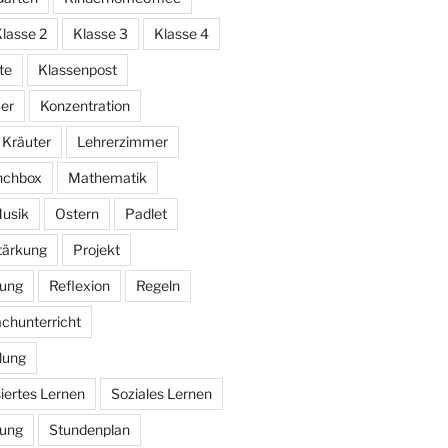
lasse 2
Klasse 3
Klasse 4
te
Klassenpost
er
Konzentration
Kräuter
Lehrerzimmer
nchbox
Mathematik
usik
Ostern
Padlet
stärkung
Projekt
bung
Reflexion
Regeln
chunterricht
lung
iertes Lernen
Soziales Lernen
rung
Stundenplan