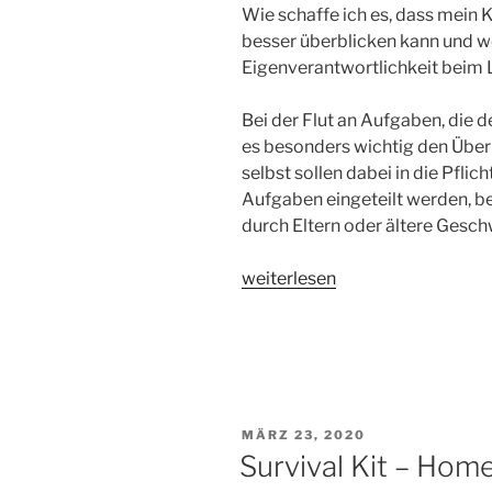
Wie schaffe ich es, dass mein
besser überblicken kann und we
Eigenverantwortlichkeit beim 
Bei der Flut an Aufgaben, die d
es besonders wichtig den Überb
selbst sollen dabei in die Pfl
Aufgaben eingeteilt werden, be
durch Eltern oder ältere Geschw
„Survival
weiterlesen
Kit
–
Homeschooling
II:
Post
it!“
VERÖFFENTLICHT
MÄRZ 23, 2020
AM
Survival Kit – Hom