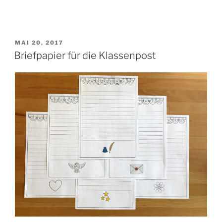
Zettel
für
Kurznachrichten“
VERÖFFENTLICHT
MAI 20, 2017
AM
Briefpapier für die Klassenpost