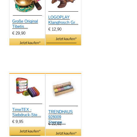
LOGOPLAY
Große Original
Klangfrosch Gr...
Tibetis...
€ 12,90
€ 29,90
Jetzt kaufen*
Jetzt kaufen*
TimeTEX -
TRENDHAUS
Siebdruck-Ste...
928009
€ 9,95
Stempe...
€ 22,02
Jetzt kaufen*
Jetzt kaufen*