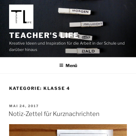
Zum
Inhalt
springen
TEACHER'S LIFE
Kreative Ideen und Inspiration für die Arbeit in der Schule und
darüber hinaus
Menü
KATEGORIE:
KLASSE 4
VERÖFFENTLICHT
MAI 24, 2017
AM
Notiz-Zettel für Kurznachrichten