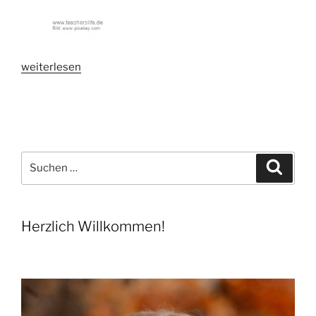
„Buchpräsentation“
weiterlesen
Suchen
Suche
nach:
Herzlich Willkommen!