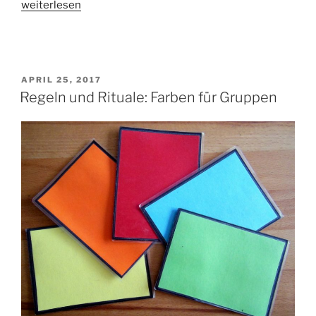
„Rituale:
weiterlesen
Ein
Klangfrosch
für
den
VERÖFFENTLICHT
APRIL 25, 2017
Unterricht“
AM
Regeln und Rituale: Farben für Gruppen