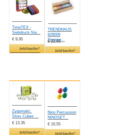
TimeTEX -
TRENDHAUS
Siebdruck-Ste...
928009
€ 9,95
Stempe...
€ 22,02
Jetzt kaufen*
Jetzt kaufen*
Zygomatic,
Nino Percussion
Story Cubes ...
NINOSET...
€ 13,35
€ 10,55
Jetzt kaufen*
Jetzt kaufen*