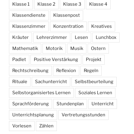
Klasse 1
Klasse 2
Klasse 3
Klasse 4
Klassendienste
Klassenpost
Klassenzimmer
Konzentration
Kreatives
Kräuter
Lehrerzimmer
Lesen
Lunchbox
Mathematik
Motorik
Musik
Ostern
Padlet
Positive Verstärkung
Projekt
Rechtschreibung
Reflexion
Regeln
Rituale
Sachunterricht
Selbstbeurteilung
Selbstorganisiertes Lernen
Soziales Lernen
Sprachförderung
Stundenplan
Unterricht
Unterrichtsplanung
Vertretungsstunden
Vorlesen
Zählen