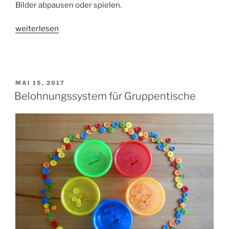
Bilder abpausen oder spielen.
„Gutscheine
weiterlesen
für
Extra-
Zeit“
VERÖFFENTLICHT
MAI 15, 2017
AM
Belohnungssystem für Gruppentische