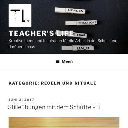
Zum
Inhalt
springen
TEACHER'S LIFE
Kreative Ideen und Inspiration für die Arbeit in der Schule und
darüber hinaus
Menü
KATEGORIE:
REGELN UND RITUALE
VERÖFFENTLICHT
JUNI 2, 2017
AM
Stilleübungen mit dem Schüttel-Ei