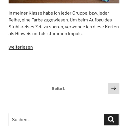
In meiner Klasse habe ich jeder Gruppe, bzw. jeder
Reihe, eine Farbe zugewiesen. Um beim Aufbau des
Stuhlkreises Zeit zu sparen, verwende ich diese Karten
als Hinweis und als stummen Impuls.
„Regeln
weiterlesen
und
Rituale:
Farben
für
Gruppen“
Seitennummerierung
Näch
Seite
1
Seit
der
Beiträge
Suchen
Suche
nach: