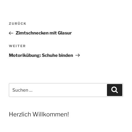
Beitragsnavigation
Vorheriger
ZURÜCK
Beitrag
Zimtschnecken mit Glasur
Nächster
WEITER
Beitrag
Motorikübung: Schuhe binden
Suchen
Suche
nach:
Herzlich Willkommen!