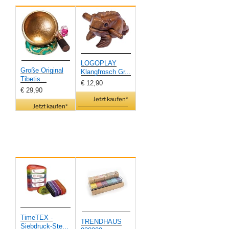
LOGOPLAY
Große Original
Klangfrosch Gr...
Tibetis...
€ 12,90
€ 29,90
Jetzt kaufen*
Jetzt kaufen*
TimeTEX -
TRENDHAUS
Siebdruck-Ste...