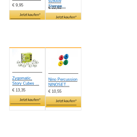
928009
€ 9,95
Stempe...
€ 22,02
Jetzt kaufen*
Jetzt kaufen*
Zygomatic,
Nino Percussion
Story Cubes ...
NINOSET...
€ 13,35
€ 10,55
Jetzt kaufen*
Jetzt kaufen*