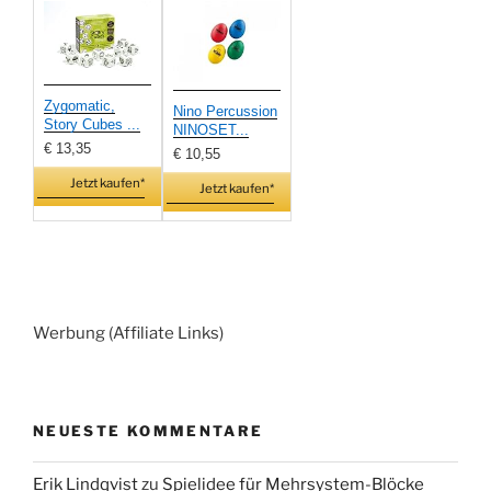
Zygomatic,
Nino Percussion
Story Cubes ...
NINOSET...
€ 13,35
€ 10,55
Jetzt kaufen*
Jetzt kaufen*
Werbung (Affiliate Links)
NEUESTE KOMMENTARE
Erik Lindqvist
zu
Spielidee für Mehrsystem-Blöcke