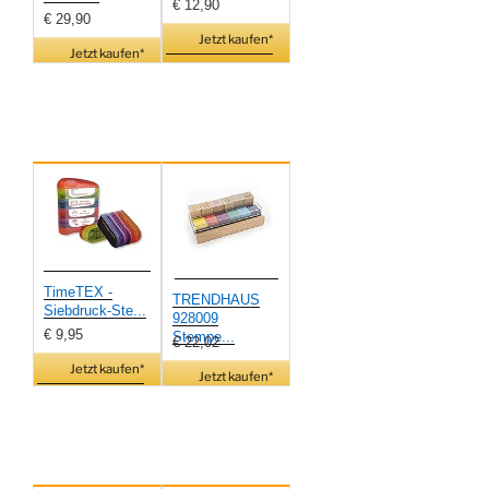
€ 12,90
€ 29,90
Jetzt kaufen*
Jetzt kaufen*
TimeTEX -
TRENDHAUS
Siebdruck-Ste...
928009
€ 9,95
Stempe...
€ 22,02
Jetzt kaufen*
Jetzt kaufen*