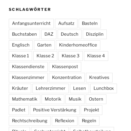
SCHLAGWÖRTER
Anfangsunterricht
Aufsatz
Basteln
Buchstaben
DAZ
Deutsch
Disziplin
Englisch
Garten
Kinderhomeoffice
Klasse 1
Klasse 2
Klasse 3
Klasse 4
Klassendienste
Klassenpost
Klassenzimmer
Konzentration
Kreatives
Kräuter
Lehrerzimmer
Lesen
Lunchbox
Mathematik
Motorik
Musik
Ostern
Padlet
Positive Verstärkung
Projekt
Rechtschreibung
Reflexion
Regeln