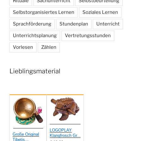
Rituale
Sachunterricht
Selbstbeurteilung
Selbstorganisiertes Lernen
Soziales Lernen
Sprachförderung
Stundenplan
Unterricht
Unterrichtsplanung
Vertretungsstunden
Vorlesen
Zählen
Lieblingsmaterial
LOGOPLAY
Große Original
Klangfrosch Gr...
Tibetis...