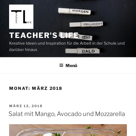
Zum
Inhalt
springen
TEACHER'S LIFE
Kreative Ideen und Inspiration für die Arbeit in der Schule und
darüber hinaus
Menü
MONAT:
MÄRZ 2018
VERÖFFENTLICHT
MÄRZ 12, 2018
AM
Salat mit Mango, Avocado und Mozzarella