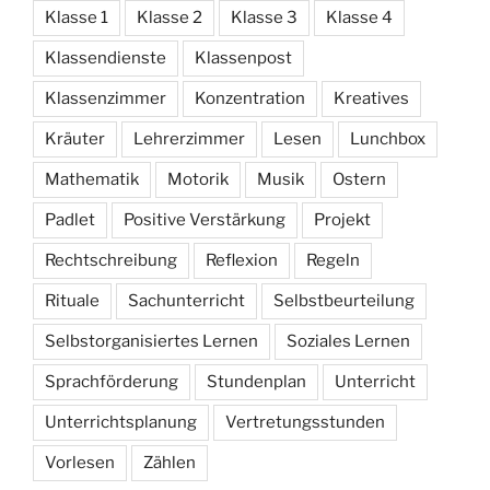
Klasse 1
Klasse 2
Klasse 3
Klasse 4
Klassendienste
Klassenpost
Klassenzimmer
Konzentration
Kreatives
Kräuter
Lehrerzimmer
Lesen
Lunchbox
Mathematik
Motorik
Musik
Ostern
Padlet
Positive Verstärkung
Projekt
Rechtschreibung
Reflexion
Regeln
Rituale
Sachunterricht
Selbstbeurteilung
Selbstorganisiertes Lernen
Soziales Lernen
Sprachförderung
Stundenplan
Unterricht
Unterrichtsplanung
Vertretungsstunden
Vorlesen
Zählen