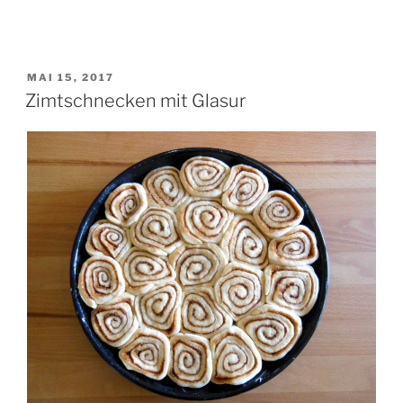
au
Chocolat“
VERÖFFENTLICHT
MAI 15, 2017
AM
Zimtschnecken mit Glasur