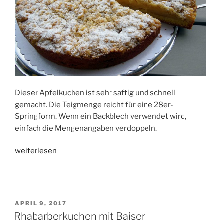
Dieser Apfelkuchen ist sehr saftig und schnell
gemacht. Die Teigmenge reicht für eine 28er-
Springform. Wenn ein Backblech verwendet wird,
einfach die Mengenangaben verdoppeln.
„Apfelkuchen
weiterlesen
mit
Streuseln“
VERÖFFENTLICHT
APRIL 9, 2017
AM
Rhabarberkuchen mit Baiser