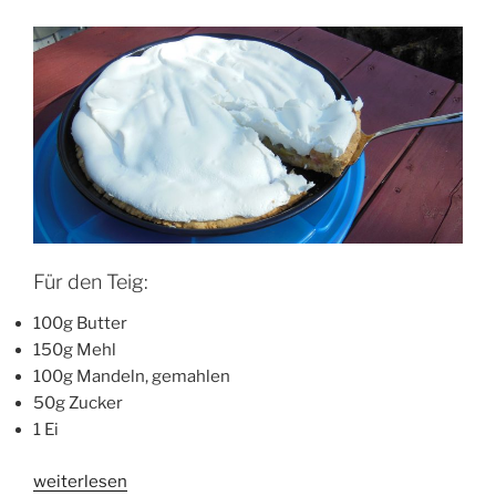
Für den Teig:
100g Butter
150g Mehl
100g Mandeln, gemahlen
50g Zucker
1 Ei
„Rhabarberkuchen
weiterlesen