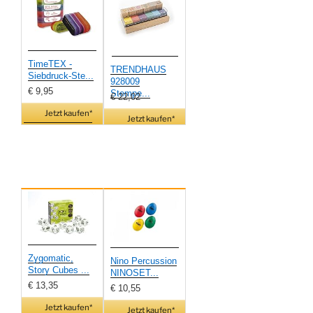
TimeTEX -
TRENDHAUS
Siebdruck-Ste...
928009
€ 9,95
Stempe...
€ 22,02
Jetzt kaufen*
Jetzt kaufen*
Zygomatic,
Nino Percussion
Story Cubes ...
NINOSET...
€ 13,35
€ 10,55
Jetzt kaufen*
Jetzt kaufen*