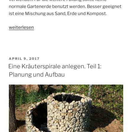
normale Gartenerde benutzt werden. Besser geeignet
ist eine Mischung aus Sand, Erde und Kompost.
„Eine
weiterlesen
Kräuterspirale
anlegen.
Teil
2:
VERÖFFENTLICHT
APRIL 9, 2017
Erdmischungen
AM
Eine Kräuterspirale anlegen. Teil 1:
einfüllen“
Planung und Aufbau