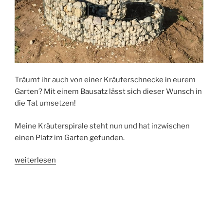
Träumt ihr auch von einer Kräuterschnecke in eurem
Garten? Mit einem Bausatz lässt sich dieser Wunsch in
die Tat umsetzen!
Meine Kräuterspirale steht nun und hat inzwischen
einen Platz im Garten gefunden.
„Eine
weiterlesen
Kräuterspirale
anlegen.
Teil
1: