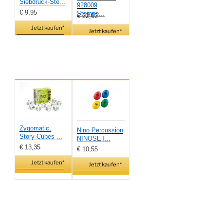
Siebdruck-Ste...
928009
€ 9,95
Stempe...
€ 22,02
Jetzt kaufen*
Jetzt kaufen*
Zygomatic,
Nino Percussion
Story Cubes ...
NINOSET...
€ 13,35
€ 10,55
Jetzt kaufen*
Jetzt kaufen*