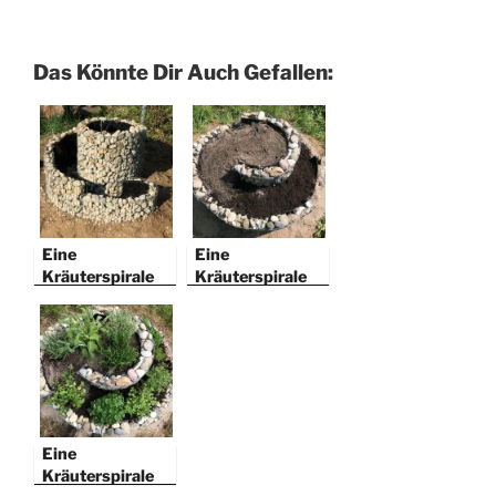
Das Könnte Dir Auch Gefallen:
Eine
Eine
Kräuterspirale
Kräuterspirale
anlegen. Teil 1:
anlegen. Teil 2:
Planung und
Erdmischungen
Aufbau
einfüllen
Eine
Kräuterspirale