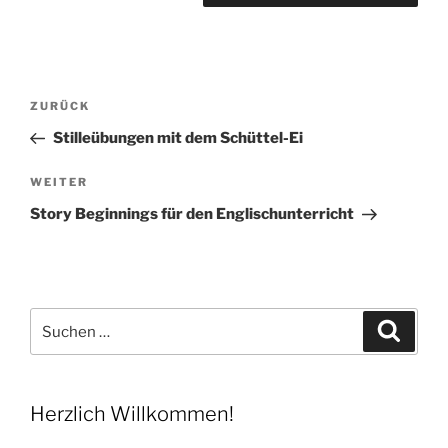
Beitragsnavigation
Vorheriger
ZURÜCK
Beitrag
Stilleübungen mit dem Schüttel-Ei
Nächster
WEITER
Beitrag
Story Beginnings für den Englischunterricht
Suchen
Suche
nach:
Herzlich Willkommen!