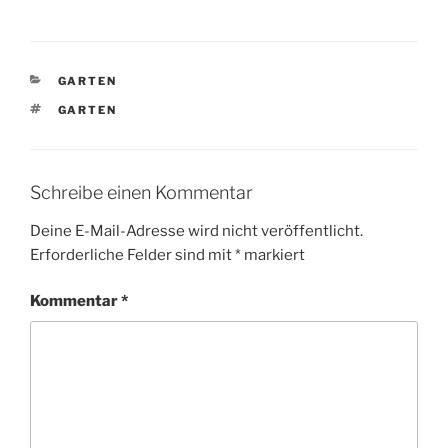
anlegen. Teil 3:
Bepflanzung
KATEGORIEN
GARTEN
SCHLAGWÖRTER
GARTEN
Schreibe einen Kommentar
Deine E-Mail-Adresse wird nicht veröffentlicht.
Erforderliche Felder sind mit
*
markiert
Kommentar
*