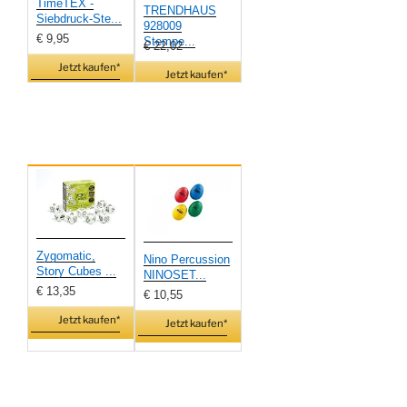
TimeTEX -
TRENDHAUS
Siebdruck-Ste...
928009
€ 9,95
Stempe...
€ 22,02
Jetzt kaufen*
Jetzt kaufen*
Zygomatic,
Nino Percussion
Story Cubes ...
NINOSET...
€ 13,35
€ 10,55
Jetzt kaufen*
Jetzt kaufen*