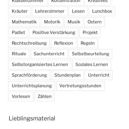
Klassenzimmer
Konzentration
Kreatives
Kräuter
Lehrerzimmer
Lesen
Lunchbox
Mathematik
Motorik
Musik
Ostern
Padlet
Positive Verstärkung
Projekt
Rechtschreibung
Reflexion
Regeln
Rituale
Sachunterricht
Selbstbeurteilung
Selbstorganisiertes Lernen
Soziales Lernen
Sprachförderung
Stundenplan
Unterricht
Unterrichtsplanung
Vertretungsstunden
Vorlesen
Zählen
Lieblingsmaterial