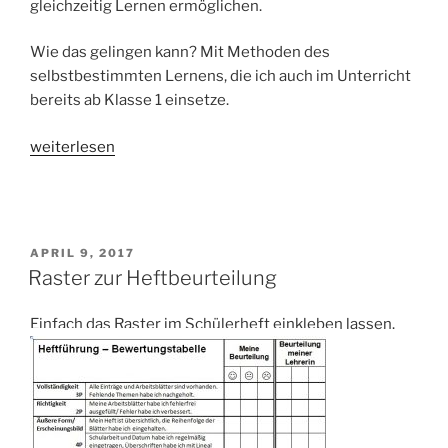
gleichzeitig Lernen ermöglichen.
Wie das gelingen kann? Mit Methoden des
selbstbestimmten Lernens, die ich auch im Unterricht
bereits ab Klasse 1 einsetze.
„Survival
weiterlesen
Kit
–
Homeschooling“
VERÖFFENTLICHT
APRIL 9, 2017
AM
Raster zur Heftbeurteilung
Einfach das Raster im Schülerheft einkleben lassen.