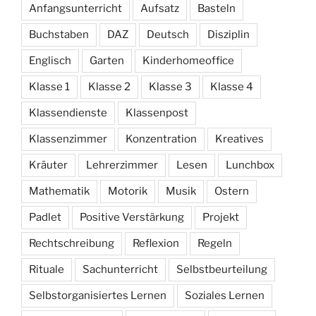
Anfangsunterricht
Aufsatz
Basteln
Buchstaben
DAZ
Deutsch
Disziplin
Englisch
Garten
Kinderhomeoffice
Klasse 1
Klasse 2
Klasse 3
Klasse 4
Klassendienste
Klassenpost
Klassenzimmer
Konzentration
Kreatives
Kräuter
Lehrerzimmer
Lesen
Lunchbox
Mathematik
Motorik
Musik
Ostern
Padlet
Positive Verstärkung
Projekt
Rechtschreibung
Reflexion
Regeln
Rituale
Sachunterricht
Selbstbeurteilung
Selbstorganisiertes Lernen
Soziales Lernen