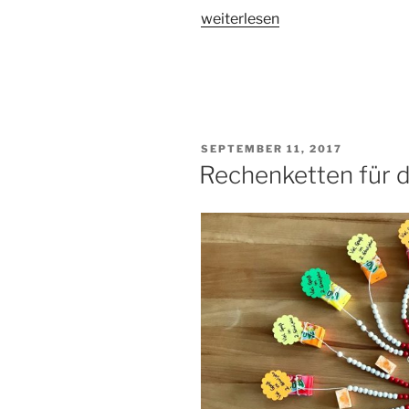
„Schilder
weiterlesen
für
den
Stundenplan“
VERÖFFENTLICHT
SEPTEMBER 11, 2017
AM
Rechenketten für 