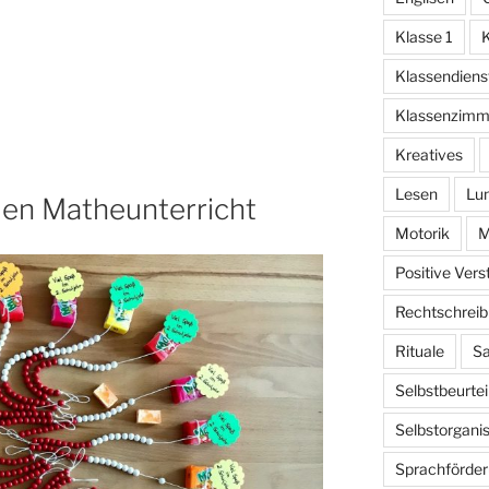
Klasse 1
K
Klassendiens
Klassenzimm
Kreatives
Lesen
Lu
den Matheunterricht
Motorik
M
Positive Ver
Rechtschrei
Rituale
Sa
Selbstbeurtei
Selbstorganis
Sprachförde