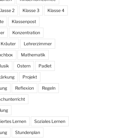
lasse 2
Klasse 3
Klasse 4
te
Klassenpost
er
Konzentration
Kräuter
Lehrerzimmer
nchbox
Mathematik
usik
Ostern
Padlet
stärkung
Projekt
bung
Reflexion
Regeln
chunterricht
lung
iertes Lernen
Soziales Lernen
rung
Stundenplan