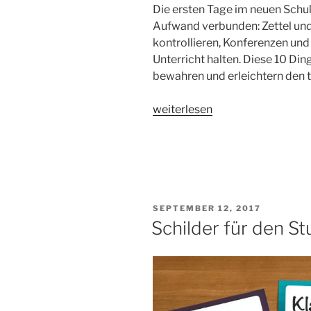
Die ersten Tage im neuen Schul
Aufwand verbunden: Zettel un
kontrollieren, Konferenzen un
Unterricht halten. Diese 10 Din
bewahren und erleichtern den t
„10
weiterlesen
Teacher
Must-
Haves“
VERÖFFENTLICHT
SEPTEMBER 12, 2017
AM
Schilder für den S