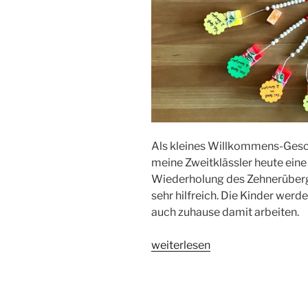
Als kleines
Willkommens-G
esc
meine Zweitklässler heute eine
Wiederholung des Zehnerüberga
sehr hilfreich. Die Kinder we
auch zuhause damit arbeiten.
„Rechenketten
weiterlesen
für
den
Matheunterricht“