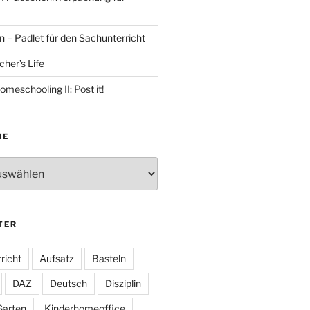
 – Padlet für den Sachunterricht
her’s Life
omeschooling II: Post it!
HE
TER
richt
Aufsatz
Basteln
DAZ
Deutsch
Disziplin
Garten
Kinderhomeoffice