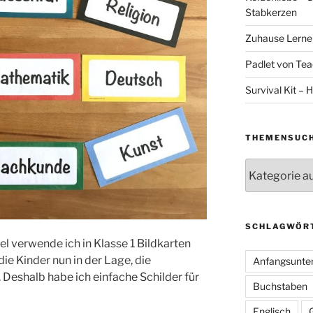
Stabkerzen
Zuhause Lernen
Padlet von Teac
Survival Kit – H
THEMENSUC
Themensuche
SCHLAGWÖR
el verwende ich in Klasse 1 Bildkarten
die Kinder nun in der Lage, die
Anfangsunter
Deshalb habe ich einfache Schilder für
Buchstaben
.
Englisch