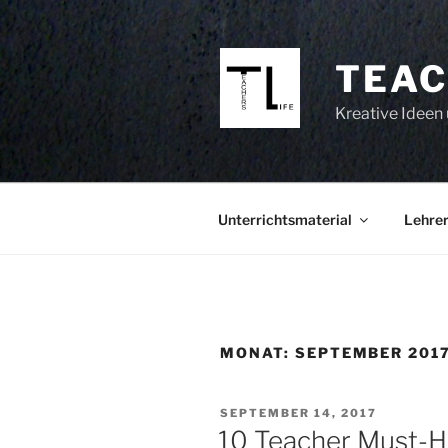
Zum
Inhalt
springen
TEAC
Kreative Ideen 
Unterrichtsmaterial
Lehrer
MONAT:
SEPTEMBER 201
VERÖFFENTLICHT
SEPTEMBER 14, 2017
AM
10 Teacher Must-H