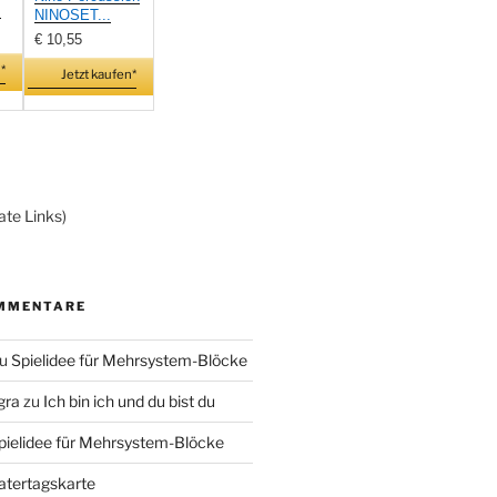
.
NINOSET...
€ 10,55
*
Jetzt kaufen*
ate Links)
MMENTARE
u
Spielidee für Mehrsystem-Blöcke
gra
zu
Ich bin ich und du bist du
pielidee für Mehrsystem-Blöcke
atertagskarte