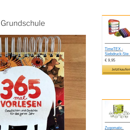
r Grundschule
TimeTEX -
Siebdruck-Ste.
€ 9,95
Jetzt kaufen
Zygomatic,