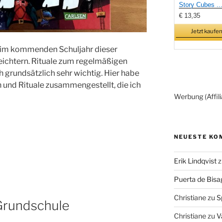
Story Cubes ..
€ 13,35
Jetzt kaufen
r im kommenden Schuljahr dieser
ichtern. Rituale zum regelmäßigen
h grundsätzlich sehr wichtig. Hier habe
 und Rituale zusammengestellt, die ich
Werbung (Affili
NEUESTE KO
Erik Lindqvist
z
Puerta de Bisa
Christiane
zu
S
Grundschule
Christiane
zu
V