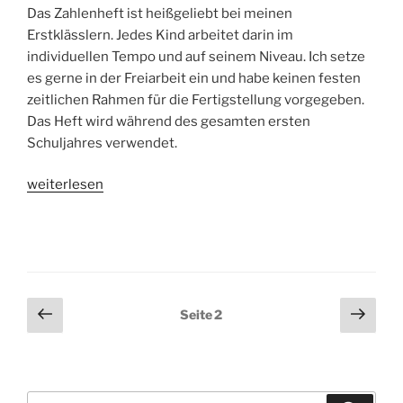
Das Zahlenheft ist heißgeliebt bei meinen
Erstklässlern. Jedes Kind arbeitet darin im
individuellen Tempo und auf seinem Niveau. Ich setze
es gerne in der Freiarbeit ein und habe keinen festen
zeitlichen Rahmen für die Fertigstellung vorgegeben.
Das Heft wird während des gesamten ersten
Schuljahres verwendet.
„Das
weiterlesen
Zahlenheft
für
den
Anfangsunterricht“
Seitennummerierung
Vorherige
Näch
Seite
2
Seite
Seit
der
Beiträge
Suchen