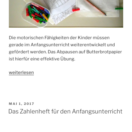
Die motorischen Fähigkeiten der Kinder müssen
gerade im Anfangsunterricht weiterentwickelt und
gefördert werden. Das Abpausen auf Butterbrotpapier
ist hierfür eine effektive Übung.
„Motorik:
weiterlesen
Diese
Übung
fördert
die
VERÖFFENTLICHT
MAI 1, 2017
Entwicklung
AM
Das Zahlenheft für den Anfangsunterricht
der
Kinder“