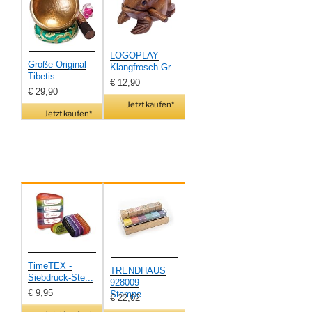
LOGOPLAY
Große Original
Klangfrosch Gr...
Tibetis...
€ 12,90
€ 29,90
Jetzt kaufen*
Jetzt kaufen*
TimeTEX -
TRENDHAUS
Siebdruck-Ste...
928009
€ 9,95
Stempe...
€ 22,02