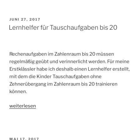
zählen“
VERÖFFENTLICHT
JUNI 27, 2017
AM
Lernhelfer für Tauschaufgaben bis 20
Rechenaufgaben im Zahlenraum bis 20 müssen
regelmäßig geübt und verinnerlicht werden. Für meine
Erstklässler habe ich deshalb einen Lernhelfer erstellt,
mit dem die Kinder Tauschaufgaben ohne
Zehnerübergang im Zahlenraum bis 20 trainieren
können.
„Lernhelfer
weiterlesen
für
Tauschaufgaben
bis
20“
VERÖFFENTLICHT
MAI 17, 2017