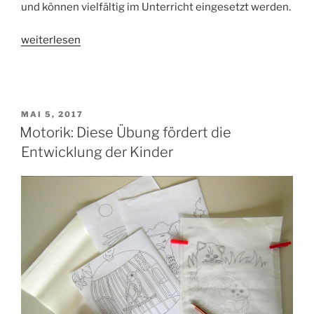
und können vielfältig im Unterricht eingesetzt werden.
„Förderung
weiterlesen
des
Zahlbegriffs:
Schüttelglas“
VERÖFFENTLICHT
MAI 5, 2017
AM
Motorik: Diese Übung fördert die
Entwicklung der Kinder