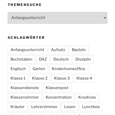
THEMENSUCHE
Themensuche
SCHLAGWÖRTER
Anfangsunterricht
Aufsatz
Basteln
Buchstaben
DAZ
Deutsch
Disziplin
Englisch
Garten
Kinderhomeoffice
Klasse 1
Klasse 2
Klasse 3
Klasse 4
Klassendienste
Klassenpost
Klassenzimmer
Konzentration
Kreatives
Kräuter
Lehrerzimmer
Lesen
Lunchbox