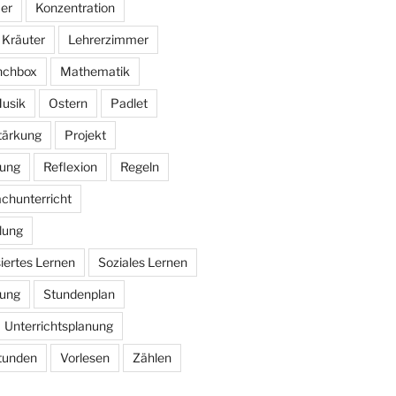
er
Konzentration
Kräuter
Lehrerzimmer
nchbox
Mathematik
usik
Ostern
Padlet
stärkung
Projekt
bung
Reflexion
Regeln
chunterricht
lung
iertes Lernen
Soziales Lernen
rung
Stundenplan
Unterrichtsplanung
tunden
Vorlesen
Zählen