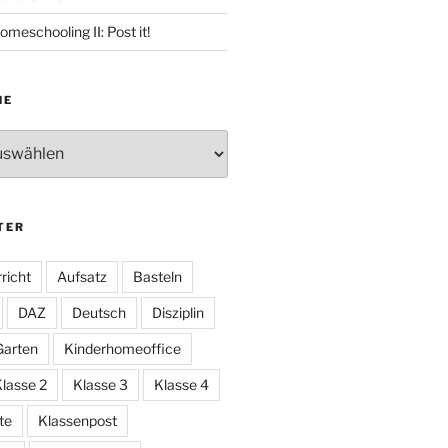
omeschooling II: Post it!
HE
TER
richt
Aufsatz
Basteln
DAZ
Deutsch
Disziplin
Garten
Kinderhomeoffice
lasse 2
Klasse 3
Klasse 4
te
Klassenpost