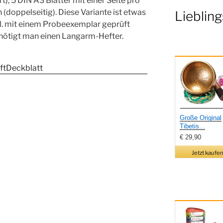
), 5 DIN A3 Blätter mit einer Seite pro
(doppelseitig). Diese Variante ist etwas
Liebling
tl. mit einem Probeexemplar geprüft
enötigt man einen Langarm-Hefter.
Große Original
Tibetis...
€ 29,90
Jetzt kaufen