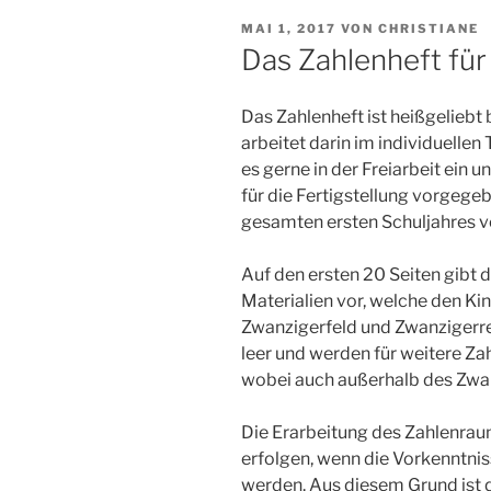
VERÖFFENTLICHT
MAI 1, 2017
VON
CHRISTIANE
AM
Das Zahlenheft für
Das Zahlenheft ist heißgeliebt 
arbeitet darin im individuelle
es gerne in der Freiarbeit ein 
für die Fertigstellung vorgege
gesamten ersten Schuljahres 
Auf den ersten 20 Seiten gibt d
Materialien vor, welche den Kin
Zwanzigerfeld und Zwanzigerrei
leer und werden für weitere Za
wobei auch außerhalb des Zwa
Die Erarbeitung des Zahlenraum
erfolgen, wenn die Vorkenntn
werden. Aus diesem Grund ist d