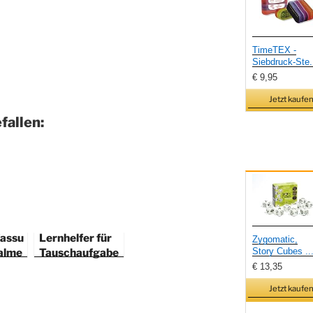
TimeTEX -
Siebdruck-Ste.
€ 9,95
Jetzt kaufen
fallen:
assu
Lernhelfer für
Zygomatic,
alme
Tauschaufgabe
Story Cubes ..
n bis 20
€ 13,35
Jetzt kaufen