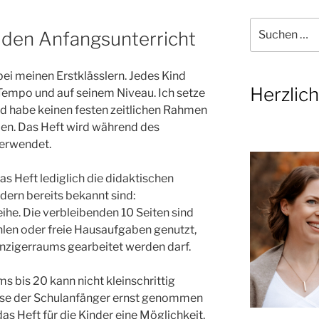
Suchen
 den Anfangsunterricht
nach:
bei meinen Erstklässlern. Jedes Kind
Herzlic
n Tempo und auf seinem Niveau. Ich setze
und habe keinen festen zeitlichen Rahmen
ben. Das Heft wird während des
verwendet.
as Heft lediglich die didaktischen
dern bereits bekannt sind:
he. Die verbleibenden 10 Seiten sind
hlen oder freie Hausaufgaben genutzt,
nzigerraums gearbeitet werden darf.
s bis 20 kann nicht kleinschrittig
isse der Schulanfänger ernst genommen
as Heft für die Kinder eine Möglichkeit,