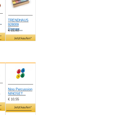
TRENDHAUS
..
928009
Stempe...
€ 22,02
*
Jetzt kaufen*
Nino Percussion
.
NINOSET...
€ 10,55
*
Jetzt kaufen*