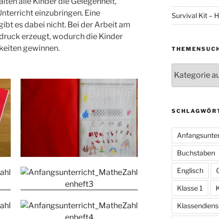
lten alle Kinder die Gelegenheit,
terricht einzubringen. Eine
Survival Kit – H
ibt es dabei nicht. Bei der Arbeit am
sdruck erzeugt, wodurch die Kinder
gkeiten gewinnen.
THEMENSUC
Themensuche
SCHLAGWÖR
Anfangsunter
Buchstaben
Englisch
Klasse 1
K
Klassendiens