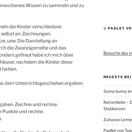
 erworbenes Wissen zu sammeln und zu
meln die Kinder verschiedene
✨ PADLET VO
 selbst an: Zeichnungen,
ze, usw. Die Darstellung an
rch die Zwanzigerreihe und das
Besuche das vi
onders gefreut habe ich mich über
häuser, nachdem die Kinder diese
 hatten.
NEUESTE BE
aus dem Unterrichtsgeschehen ergeben
Some bunny lov
Kerzenliebe – 
aben. Zeichne und rechne.
Stabkerzen
 Punkte und rechne.
s
Zuhause Lernen
Padlet von Teac