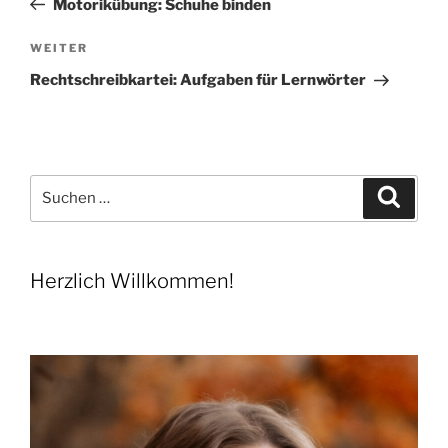
Motorikübung: Schuhe binden
Nächster
WEITER
Beitrag
Rechtschreibkartei: Aufgaben für Lernwörter
Suchen
Suche
nach:
Herzlich Willkommen!