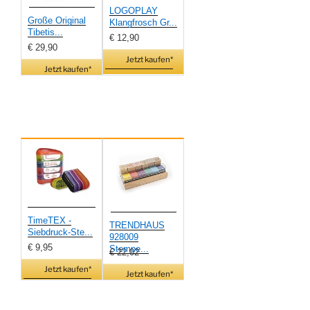
LOGOPLAY
Große Original
Klangfrosch Gr...
Tibetis...
€ 12,90
€ 29,90
Jetzt kaufen*
Jetzt kaufen*
TimeTEX -
TRENDHAUS
Siebdruck-Ste...
928009
€ 9,95
Stempe...
€ 22,02
Jetzt kaufen*
Jetzt kaufen*