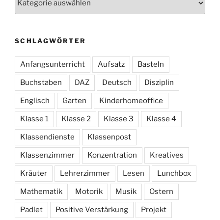
SCHLAGWÖRTER
Anfangsunterricht
Aufsatz
Basteln
Buchstaben
DAZ
Deutsch
Disziplin
Englisch
Garten
Kinderhomeoffice
Klasse 1
Klasse 2
Klasse 3
Klasse 4
Klassendienste
Klassenpost
Klassenzimmer
Konzentration
Kreatives
Kräuter
Lehrerzimmer
Lesen
Lunchbox
Mathematik
Motorik
Musik
Ostern
Padlet
Positive Verstärkung
Projekt