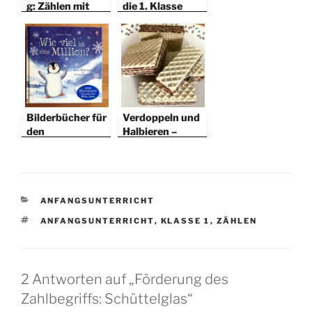
g: Zählen mit
die 1. Klasse
Perlen
Bilderbücher für
Verdoppeln und
den
Halbieren –
Mathematikunte
Mengen teilen
rricht
KATEGORIEN
ANFANGSUNTERRICHT
SCHLAGWÖRTER
ANFANGSUNTERRICHT
,
KLASSE 1
,
ZÄHLEN
2 Antworten auf „Förderung des
Zahlbegriffs: Schüttelglas“