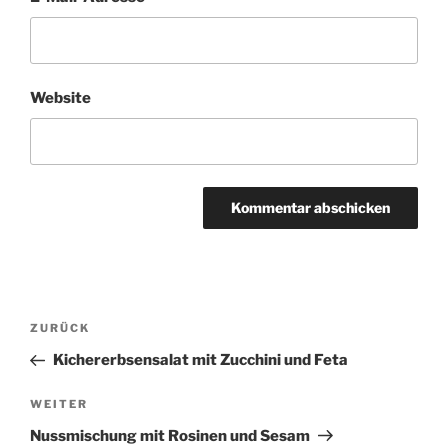
Website
Beitragsnavigation
Vorheriger
ZURÜCK
Beitrag
Kichererbsensalat mit Zucchini und Feta
Nächster
WEITER
Beitrag
Nussmischung mit Rosinen und Sesam