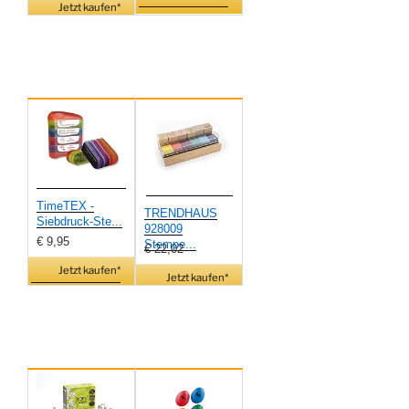
Jetzt kaufen*
TimeTEX -
TRENDHAUS
Siebdruck-Ste...
928009
€ 9,95
Stempe...
€ 22,02
Jetzt kaufen*
Jetzt kaufen*