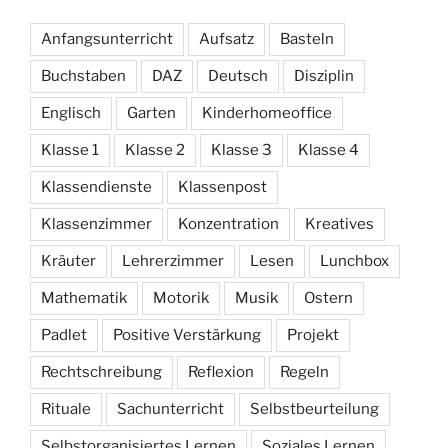
Anfangsunterricht
Aufsatz
Basteln
Buchstaben
DAZ
Deutsch
Disziplin
Englisch
Garten
Kinderhomeoffice
Klasse 1
Klasse 2
Klasse 3
Klasse 4
Klassendienste
Klassenpost
Klassenzimmer
Konzentration
Kreatives
Kräuter
Lehrerzimmer
Lesen
Lunchbox
Mathematik
Motorik
Musik
Ostern
Padlet
Positive Verstärkung
Projekt
Rechtschreibung
Reflexion
Regeln
Rituale
Sachunterricht
Selbstbeurteilung
Selbstorganisiertes Lernen
Soziales Lernen