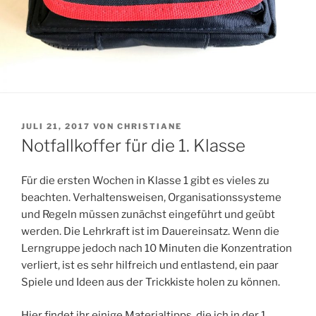
VERÖFFENTLICHT
JULI 21, 2017
VON
CHRISTIANE
AM
Notfallkoffer für die 1. Klasse
Für die ersten Wochen in Klasse 1 gibt es vieles zu
beachten. Verhaltensweisen, Organisationssysteme
und Regeln müssen zunächst eingeführt und geübt
werden. Die Lehrkraft ist im Dauereinsatz. Wenn die
Lerngruppe jedoch nach 10 Minuten die Konzentration
verliert, ist es sehr hilfreich und entlastend, ein paar
Spiele und Ideen aus der Trickkiste holen zu können.
Hier findet ihr einige Materialtipps, die ich in der 1.