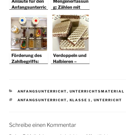
Anlaute für den
Mengenerfassun
Anfangsunterric
g: Zählen mit
ht
Perlen
Förderung des
Verdoppeln und
Zahlbegriffs:
Halbieren –
Schüttelglas
Mengen teilen
KATEGORIEN
ANFANGSUNTERRICHT
,
UNTERRICHTSMATERIAL
SCHLAGWÖRTER
ANFANGSUNTERRICHT
,
KLASSE 1
,
UNTERRICHT
Schreibe einen Kommentar