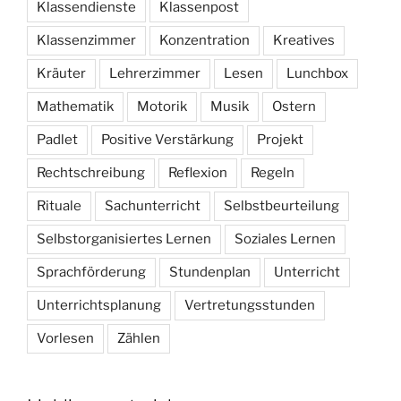
Klassendienste
Klassenpost
Klassenzimmer
Konzentration
Kreatives
Kräuter
Lehrerzimmer
Lesen
Lunchbox
Mathematik
Motorik
Musik
Ostern
Padlet
Positive Verstärkung
Projekt
Rechtschreibung
Reflexion
Regeln
Rituale
Sachunterricht
Selbstbeurteilung
Selbstorganisiertes Lernen
Soziales Lernen
Sprachförderung
Stundenplan
Unterricht
Unterrichtsplanung
Vertretungsstunden
Vorlesen
Zählen