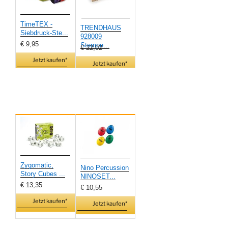
TimeTEX -
TRENDHAUS
Siebdruck-Ste...
928009
€ 9,95
Stempe...
€ 22,02
Jetzt kaufen*
Jetzt kaufen*
Zygomatic,
Nino Percussion
Story Cubes ...
NINOSET...
€ 13,35
€ 10,55
Jetzt kaufen*
Jetzt kaufen*