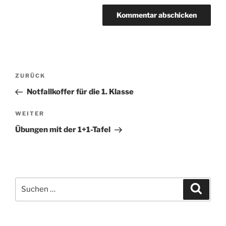
Beitragsnavigation
Vorheriger
ZURÜCK
Beitrag
Notfallkoffer für die 1. Klasse
Nächster
WEITER
Beitrag
Übungen mit der 1+1-Tafel
Suchen
Suche
nach: