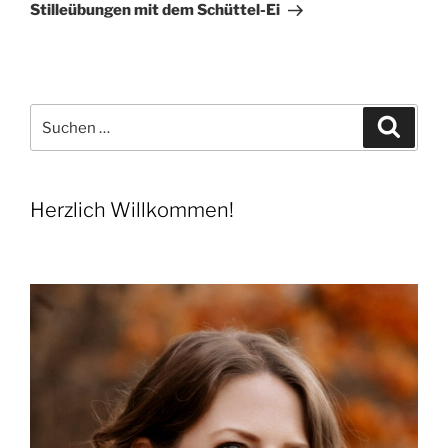
Beitrag
Stilleübungen mit dem Schüttel-Ei
Suchen
Suche
nach:
Herzlich Willkommen!