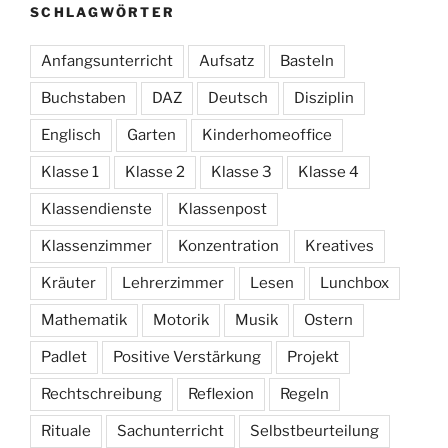
SCHLAGWÖRTER
Anfangsunterricht
Aufsatz
Basteln
Buchstaben
DAZ
Deutsch
Disziplin
Englisch
Garten
Kinderhomeoffice
Klasse 1
Klasse 2
Klasse 3
Klasse 4
Klassendienste
Klassenpost
Klassenzimmer
Konzentration
Kreatives
Kräuter
Lehrerzimmer
Lesen
Lunchbox
Mathematik
Motorik
Musik
Ostern
Padlet
Positive Verstärkung
Projekt
Rechtschreibung
Reflexion
Regeln
Rituale
Sachunterricht
Selbstbeurteilung