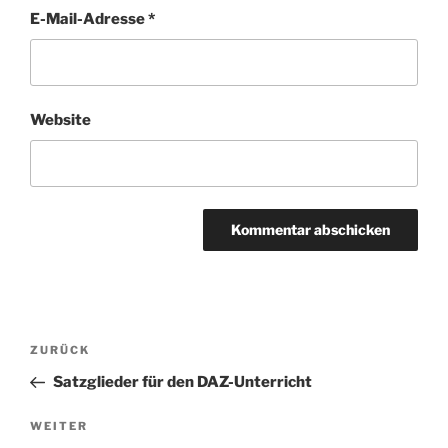
E-Mail-Adresse
*
Website
Beitragsnavigation
Vorheriger
ZURÜCK
Beitrag
Satzglieder für den DAZ-Unterricht
Nächster
WEITER