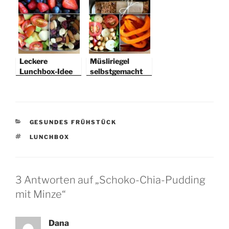
Nacht
Leckere
Müsliriegel
Lunchbox-Idee
selbstgemacht
KATEGORIEN
GESUNDES FRÜHSTÜCK
SCHLAGWÖRTER
LUNCHBOX
3 Antworten auf „Schoko-Chia-Pudding
mit Minze“
Dana