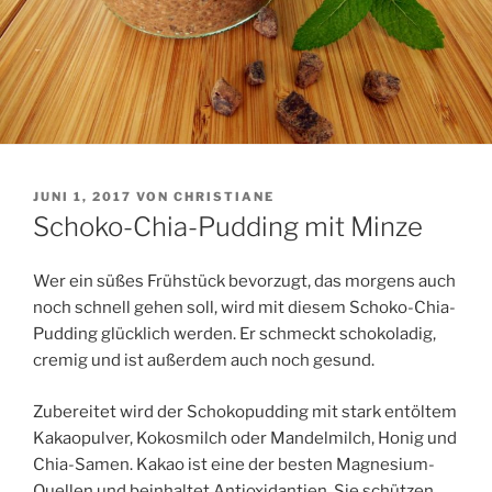
VERÖFFENTLICHT
JUNI 1, 2017
VON
CHRISTIANE
AM
Schoko-Chia-Pudding mit Minze
Wer ein süßes Frühstück bevorzugt, das morgens auch
noch schnell gehen soll, wird mit diesem Schoko-Chia-
Pudding glücklich werden. Er schmeckt schokoladig,
cremig und ist außerdem auch noch gesund.
Zubereitet wird der Schokopudding mit stark entöltem
Kakaopulver, Kokosmilch oder Mandelmilch, Honig und
Chia-Samen. Kakao ist eine der besten Magnesium-
Quellen und beinhaltet Antioxidantien. Sie schützen