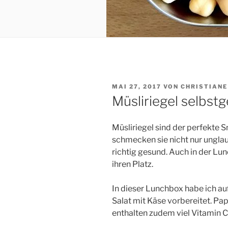
VERÖFFENTLICHT
MAI 27, 2017
VON
CHRISTIANE
AM
Müsliriegel selbst
Müsliriegel sind der perfekte
schmecken sie nicht nur unglau
richtig gesund. Auch in der Lu
ihren Platz.
In dieser Lunchbox habe ich 
Salat mit Käse vorbereitet. Pa
enthalten zudem viel Vitamin C