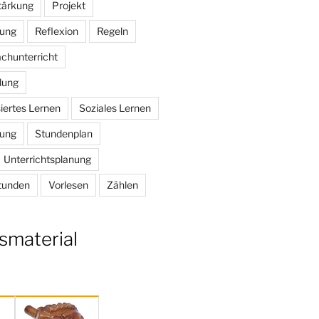
stärkung
Projekt
bung
Reflexion
Regeln
chunterricht
lung
iertes Lernen
Soziales Lernen
rung
Stundenplan
Unterrichtsplanung
tunden
Vorlesen
Zählen
smaterial