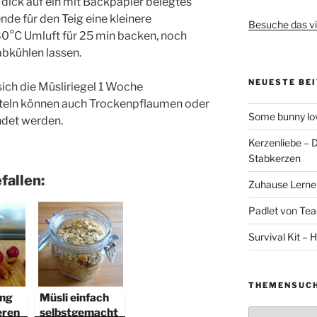
 dick auf ein mit Backpapier belegtes
nde für den Teig eine kleinere
Besuche das vi
0°C Umluft für 25 min backen, noch
abkühlen lassen.
NEUESTE BE
sich die Müsliriegel 1 Woche
tteln können auch Trockenpflaumen oder
Some bunny lov
ndet werden.
Kerzenliebe – 
Stabkerzen
fallen:
Zuhause Lernen
Padlet von Teac
Survival Kit – H
THEMENSUC
ing
Müsli einfach
eren
selbstgemacht
Themensuche