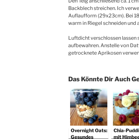
Den Teig anschließend ca. 1 cm
Backblech streichen. Ich verwe
Auflaufform (29x23cm). Bei 18
warm in Riegel schneiden und 
Luftdicht verschlossen lassen 
aufbewahren. Anstelle von Da
getrocknete Aprikosen verwe
Das Könnte Dir Auch Ge
Overnight Oats:
Chia-Pudd
Gesundes
mit Himbe