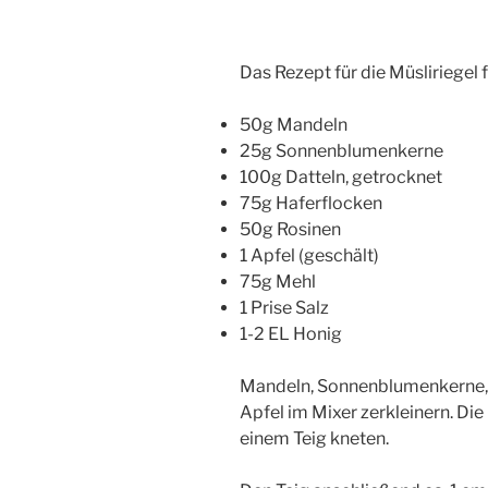
Das Rezept für die Müsliriegel fi
50g Mandeln
25g Sonnenblumenkerne
100g Datteln, getrocknet
75g Haferflocken
50g Rosinen
1 Apfel (geschält)
75g Mehl
1 Prise Salz
1-2 EL Honig
Mandeln, Sonnenblumenkerne, D
Apfel im Mixer zerkleinern. Die
einem Teig kneten.