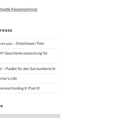
rtuelle Klassenzimmer
ITRÄGE
es you – Osterhasen Tüte
DIY Geschenkverpackung für
 – Padlet für den Sachunterricht
her’s Life
omeschooling II: Post it!
HE