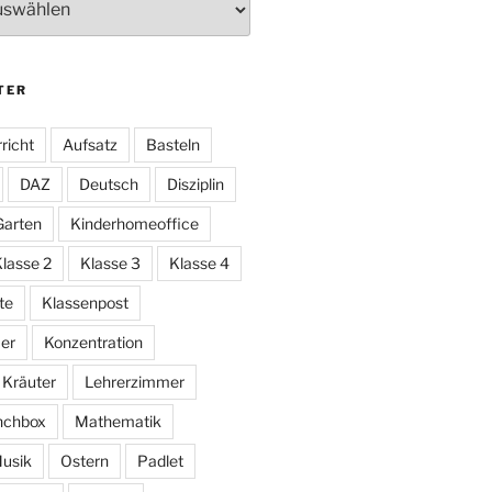
TER
richt
Aufsatz
Basteln
DAZ
Deutsch
Disziplin
Garten
Kinderhomeoffice
lasse 2
Klasse 3
Klasse 4
te
Klassenpost
er
Konzentration
Kräuter
Lehrerzimmer
nchbox
Mathematik
usik
Ostern
Padlet