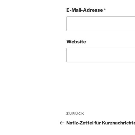
E-Mail-Adresse
*
Website
Beitragsnavigation
Vorheriger
ZURÜCK
Beitrag
Notiz-Zettel für Kurznachricht