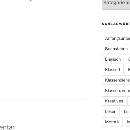
milch
SCHLAGWÖR
Anfangsunter
Buchstaben
Englisch
Klasse 1
K
Klassendiens
Klassenzimm
Kreatives
Lesen
Lu
Motorik
M
entar