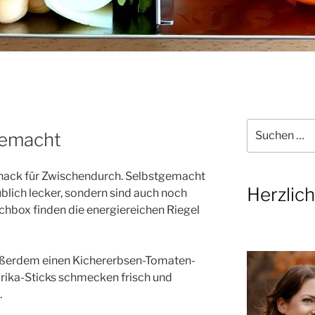
Suchen
gemacht
nach:
 Snack für Zwischendurch. Selbstgemacht
Herzlic
blich lecker, sondern sind auch noch
nchbox finden die energiereichen Riegel
außerdem einen Kichererbsen-Tomaten-
prika-Sticks schmecken frisch und
.