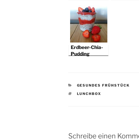
Frühstück über
und Kokos
Nacht
Erdbeer-Chia-
Pudding
KATEGORIEN
GESUNDES FRÜHSTÜCK
SCHLAGWÖRTER
LUNCHBOX
Schreibe einen Komm