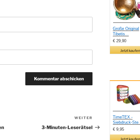
Große Original
Tibetis...
€ 29,90
Jetzt kaufen
TimeTEX -
WEITER
Nächster
Siebdruck-Ste.
Beitrag
en
3-Minuten-Leserätsel
€ 9,95
Jetzt kaufen