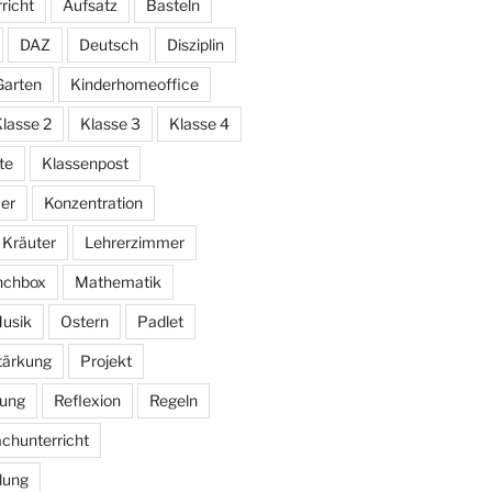
richt
Aufsatz
Basteln
DAZ
Deutsch
Disziplin
Garten
Kinderhomeoffice
lasse 2
Klasse 3
Klasse 4
te
Klassenpost
er
Konzentration
Kräuter
Lehrerzimmer
nchbox
Mathematik
usik
Ostern
Padlet
stärkung
Projekt
bung
Reflexion
Regeln
chunterricht
lung