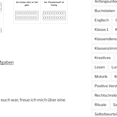
Anfangsunter
Buchstaben
Englisch
Klasse 1
K
Klassendiens
Klassenzimm
Kreatives
ufgaben
Lesen
Lu
Motorik
M
Positive Ver
Rechtschrei
ür euch war, freue ich mich über eine
Rituale
Sa
Selbstbeurtei