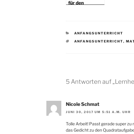
für den
Mathematikunt
erricht
KATEGORIEN
ANFANGSUNTERRICHT
SCHLAGWÖRTER
ANFANGSUNTERRICHT
,
MA
5 Antworten auf „Lernhe
Nicole Schmat
JUNI 30, 2017 UM 5:51 A.M. UHR
Tolle Arbeit! Passt gerade super zu
das Gedicht zu den Quadrataufgaben: