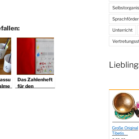
Selbstorganis
Sprachförde
fallen:
Unterricht
Vertretungss
Liebling
assu
Das Zahlenheft
alme
für den
Anfangsunterri
cht
Große Original
Tibetis...