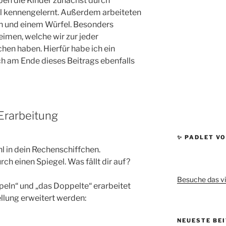
en die Kinder zunächst durch
l kennengelernt. Außerdem arbeiteten
n und einem Würfel. Besonders
eimen, welche wir zur jeder
n haben. Hierfür habe ich ein
euch am Ende dieses Beitrags ebenfalls
Erarbeitung
✨ PADLET VO
l in dein Rechenschiffchen.
ch einen Spiegel. Was fällt dir auf?
Besuche das vi
eln“ und „das Doppelte“ erarbeitet
llung erweitert werden:
NEUESTE BE