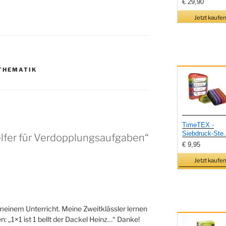
€ 29,90
Jetzt kaufen
THEMATIK
TimeTEX -
Siebdruck-Ste.
lfer für Verdopplungsaufgaben“
€ 9,95
Jetzt kaufen
 meinem Unterricht. Meine Zweitklässler lernen
 „1×1 ist 1 bellt der Dackel Heinz…“ Danke!