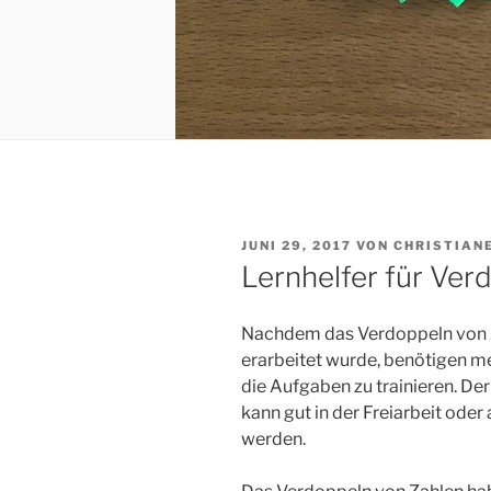
VERÖFFENTLICHT
JUNI 29, 2017
VON
CHRISTIAN
AM
Lernhelfer für Ve
Nachdem das Verdoppeln von Z
erarbeitet wurde, benötigen m
die Aufgaben zu trainieren. D
kann gut in der Freiarbeit ode
werden.