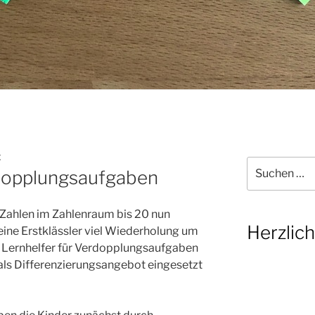
E
Suchen
rdopplungsaufgaben
nach:
ahlen im Zahlenraum bis 20 nun
Herzlic
eine Erstklässler viel Wiederholung um
er Lernhelfer für Verdopplungsaufgaben
r als Differenzierungsangebot eingesetzt