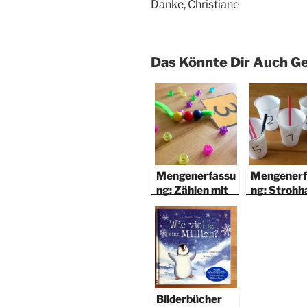
Danke, Christiane
Das Könnte Dir Auch Ge
Mengenerfassu
Mengenerf
ng: Zählen mit
ng: Strohh
Perlen
zählen
Bilderbücher