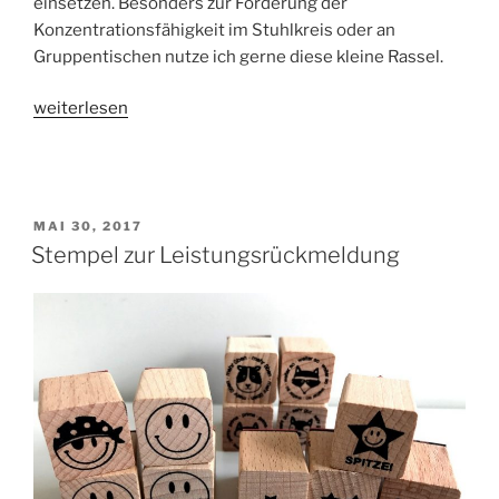
einsetzen. Besonders zur Förderung der
Konzentrationsfähigkeit im Stuhlkreis oder an
Gruppentischen nutze ich gerne diese kleine Rassel.
„Stilleübungen
weiterlesen
mit
dem
Schüttel-
Ei“
VERÖFFENTLICHT
MAI 30, 2017
AM
Stempel zur Leistungsrückmeldung