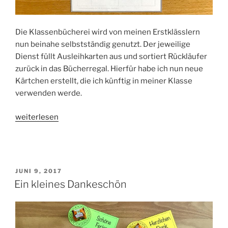
Die Klassenbücherei wird von meinen Erstklässlern
nun beinahe selbstständig genutzt. Der jeweilige
Dienst füllt Ausleihkarten aus und sortiert Rückläufer
zurück in das Bücherregal. Hierfür habe ich nun neue
Kärtchen erstellt, die ich künftig in meiner Klasse
verwenden werde.
„Ausleihkärtchen
weiterlesen
für
die
Klassenbücherei“
VERÖFFENTLICHT
JUNI 9, 2017
AM
Ein kleines Dankeschön