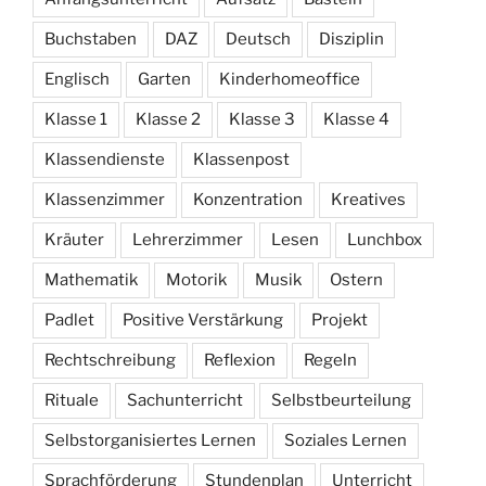
Buchstaben
DAZ
Deutsch
Disziplin
Englisch
Garten
Kinderhomeoffice
Klasse 1
Klasse 2
Klasse 3
Klasse 4
Klassendienste
Klassenpost
Klassenzimmer
Konzentration
Kreatives
Kräuter
Lehrerzimmer
Lesen
Lunchbox
Mathematik
Motorik
Musik
Ostern
Padlet
Positive Verstärkung
Projekt
Rechtschreibung
Reflexion
Regeln
Rituale
Sachunterricht
Selbstbeurteilung
Selbstorganisiertes Lernen
Soziales Lernen
Sprachförderung
Stundenplan
Unterricht