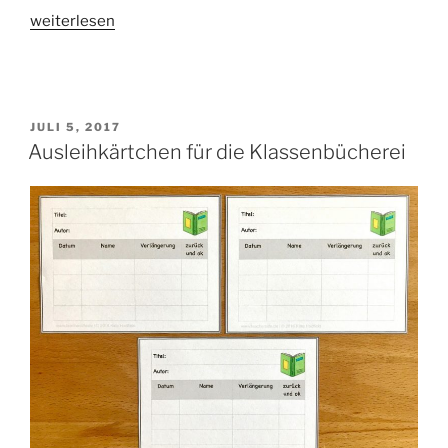
„Schilder
weiterlesen
für
den
Stundenplan“
VERÖFFENTLICHT
JULI 5, 2017
AM
Ausleihkärtchen für die Klassenbücherei