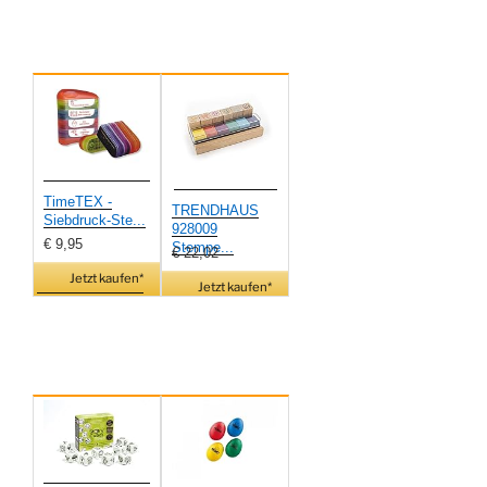
TimeTEX -
TRENDHAUS
Siebdruck-Ste...
928009
€ 9,95
Stempe...
€ 22,02
Jetzt kaufen*
Jetzt kaufen*