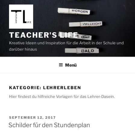
Zum
Inhalt
springen
TEACHER'S LIFE
Kreative Ideen und Inspiration für die Arbeit in der Schule und
darüber hinaus
Menü
KATEGORIE:
LEHRERLEBEN
Hier findest du hilfreiche Vorlagen für das Lehrer-Dasein.
VERÖFFENTLICHT
SEPTEMBER 12, 2017
AM
Schilder für den Stundenplan