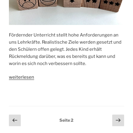
Fördernder Unterricht stellt hohe Anforderungen an
uns Lehrkräfte. Realistische Ziele werden gesetzt und
den Schülern offen gelegt. Jedes Kind erhält
Rückmeldung darüber, was es bereits gut kann und
worin es sich noch verbessern sollte.
„Stempel
weiterlesen
zur
Leistungsrückmeldung“
Seitennummerierung
Vorherige
Näch
Seite
2
Seite
Seit
der