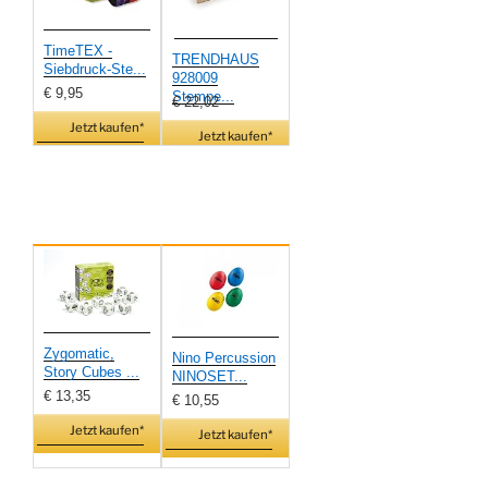
TimeTEX -
TRENDHAUS
Siebdruck-Ste...
928009
€ 9,95
Stempe...
€ 22,02
Jetzt kaufen*
Jetzt kaufen*
Zygomatic,
Nino Percussion
Story Cubes ...
NINOSET...
€ 13,35
€ 10,55
Jetzt kaufen*
Jetzt kaufen*