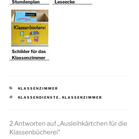
Stundenplan
Leseecke
Schilder für das
Klassenzimmer
KATEGORIEN
KLASSENZIMMER
SCHLAGWÖRTER
KLASSENDIENSTE
,
KLASSENZIMMER
2 Antworten auf „Ausleihkärtchen für die
Klassenbücherei“