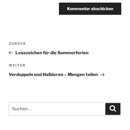
Beitragsnavigation
Vorheriger
ZURÜCK
Beitrag
Lesezeichen für die Sommerferien
Nächster
WEITER
Beitrag
Verdoppeln und Halbieren – Mengen teilen
Suchen
Suche
nach: