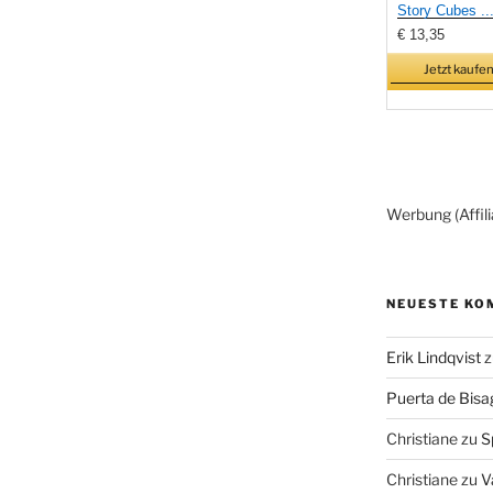
Story Cubes ..
€ 13,35
Jetzt kaufen
Werbung (Affili
NEUESTE KO
Erik Lindqvist
z
Puerta de Bisa
Christiane
zu
S
Christiane
zu
V