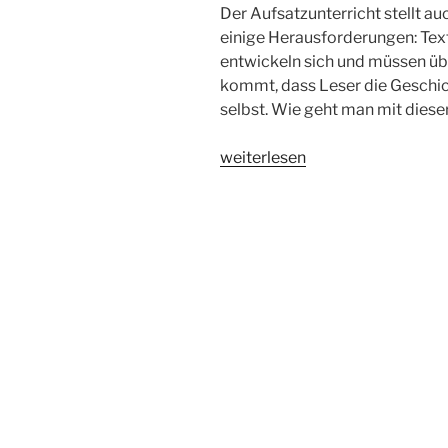
Der Aufsatzunterricht stellt au
einige Herausforderungen: Text
entwickeln sich und müssen übe
kommt, dass Leser die Geschich
selbst. Wie geht man mit dies
„Prozessorientierte
weiterlesen
Aufsatzkorrektur“