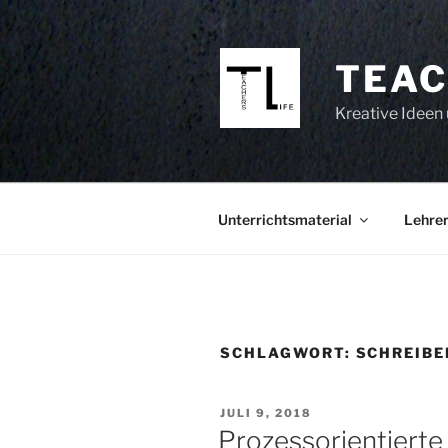
Zum
Inhalt
springen
TEAC
Kreative Ideen 
Unterrichtsmaterial
Lehrer
SCHLAGWORT:
SCHREIBE
VERÖFFENTLICHT
JULI 9, 2018
AM
Prozessorientierte