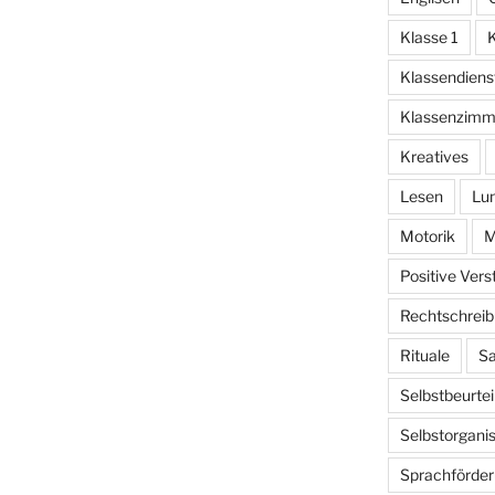
Klasse 1
K
Klassendiens
Klassenzimm
Kreatives
Lesen
Lu
Motorik
M
Positive Ver
Rechtschrei
Rituale
Sa
Selbstbeurtei
Selbstorganis
Sprachförde