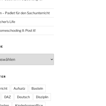
 – Padlet für den Sachunterricht
her’s Life
omeschooling II: Post it!
HE
TER
richt
Aufsatz
Basteln
DAZ
Deutsch
Disziplin
Garten
Kinderhomeoffice