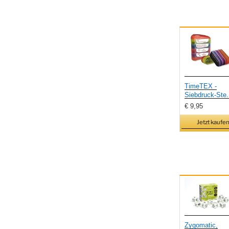
TimeTEX -
Siebdruck-Ste.
€ 9,95
Jetzt kaufen
Zygomatic,