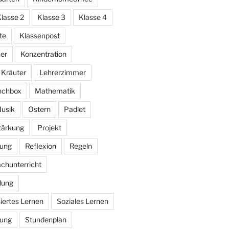
lasse 2
Klasse 3
Klasse 4
te
Klassenpost
er
Konzentration
Kräuter
Lehrerzimmer
nchbox
Mathematik
usik
Ostern
Padlet
stärkung
Projekt
bung
Reflexion
Regeln
chunterricht
lung
iertes Lernen
Soziales Lernen
rung
Stundenplan