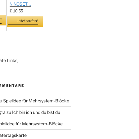
.
NINOSET...
€ 10,55
*
Jetzt kaufen*
ate Links)
MMENTARE
u
Spielidee für Mehrsystem-Blöcke
gra
zu
Ich bin ich und du bist du
pielidee für Mehrsystem-Blöcke
atertagskarte