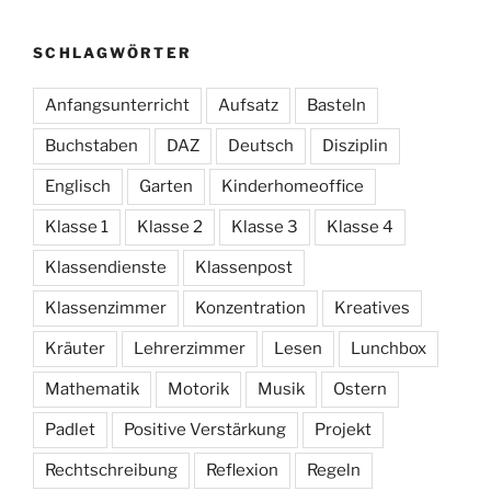
SCHLAGWÖRTER
Anfangsunterricht
Aufsatz
Basteln
Buchstaben
DAZ
Deutsch
Disziplin
Englisch
Garten
Kinderhomeoffice
Klasse 1
Klasse 2
Klasse 3
Klasse 4
Klassendienste
Klassenpost
Klassenzimmer
Konzentration
Kreatives
Kräuter
Lehrerzimmer
Lesen
Lunchbox
Mathematik
Motorik
Musik
Ostern
Padlet
Positive Verstärkung
Projekt
Rechtschreibung
Reflexion
Regeln