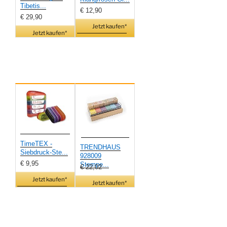
Tibetis...
€ 12,90
€ 29,90
Jetzt kaufen*
Jetzt kaufen*
TimeTEX -
TRENDHAUS
Siebdruck-Ste...
928009
€ 9,95
Stempe...
€ 22,02
Jetzt kaufen*
Jetzt kaufen*