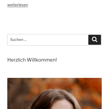
„Karneval
weiterlesen
in
Venedig“
Suchen
Suche
nach:
Herzlich Willkommen!