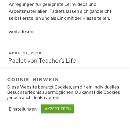
Anregungen für geeignete Lernvideos und
Arbeitsmaterialien. Padlets lassen sich ganz leicht
selbst erstellen und als Link mit der Klasse teilen.
„Zuhause
weiterlesen
Lernen
–
Padlet
VERÖFFENTLICHT
APRIL 21, 2020
AM
für
Padlet von Teacher’s Life
den
Sachunterricht“
COOKIE-HINWEIS
Diese Website benutzt Cookies, um dir ein individuelles
Besuchserlebnis zu ermöglichen. Du kannst die Cookies
Lerntipps für Grundschulkinder im virtuellen
jedoch auch deaktivieren.
Klassenzimmer
Einstellungen
AKZEPTIEREN
Während der Zeit des Homeschoolings finden Kinder
hier hilfreiche Anregungen und Materialien für
Zuhause. Das Padlet – ein virtuelles Klassenzimmer –