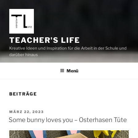
TEACHER'S LIFE
Kreative Ideen und Inspiration für die Arbeit in der Schule und
darüber hinaus
Menü
BEITRÄGE
VERÖFFENTLICHT
MÄRZ 22, 2023
AM
Some bunny loves you – Osterhasen Tüte