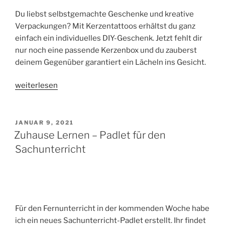
Du liebst selbstgemachte Geschenke und kreative
Verpackungen? Mit Kerzentattoos erhältst du ganz
einfach ein individuelles DIY-Geschenk. Jetzt fehlt dir
nur noch eine passende Kerzenbox und du zauberst
deinem Gegenüber garantiert ein Lächeln ins Gesicht.
„Kerzenliebe
weiterlesen
–
DIY
Geschenkverpackung
VERÖFFENTLICHT
JANUAR 9, 2021
AM
für
Zuhause Lernen – Padlet für den
Stabkerzen“
Sachunterricht
Für den Fernunterricht in der kommenden Woche habe
ich ein neues Sachunterricht-Padlet erstellt. Ihr findet