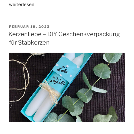
„Some
weiterlesen
bunny
loves
you
VERÖFFENTLICHT
FEBRUAR 19, 2023
AM
–
Kerzenliebe – DIY Geschenkverpackung
Osterhasen
für Stabkerzen
Tüte“