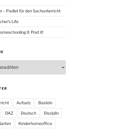
 – Padlet für den Sachunterricht
her’s Life
omeschooling II: Post it!
HE
TER
richt
Aufsatz
Basteln
DAZ
Deutsch
Disziplin
Garten
Kinderhomeoffice