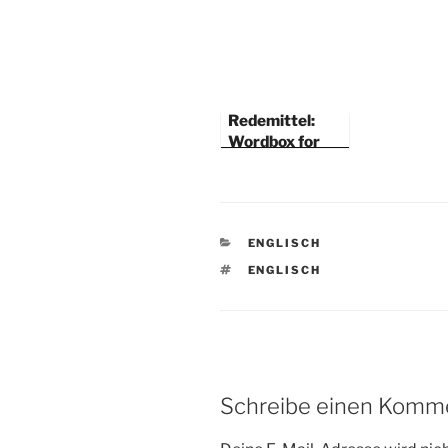
Redemittel:
Wordbox for
playing a game
KATEGORIEN
ENGLISCH
SCHLAGWÖRTER
ENGLISCH
Schreibe einen Komm