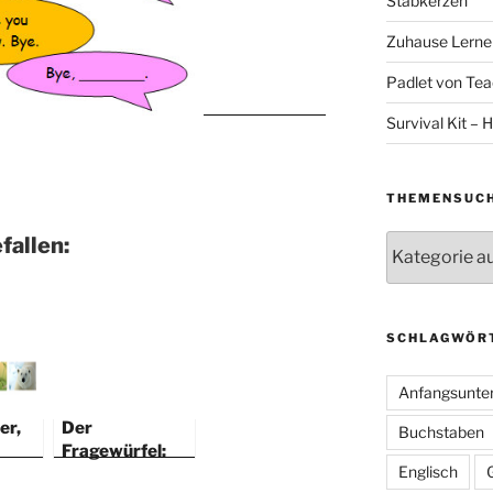
Stabkerzen
Zuhause Lernen
Padlet von Teac
Survival Kit – H
THEMENSUC
Themensuche
fallen:
SCHLAGWÖR
Anfangsunter
er,
Der
Buchstaben
Fragewürfel:
Englisch
Warm-up im