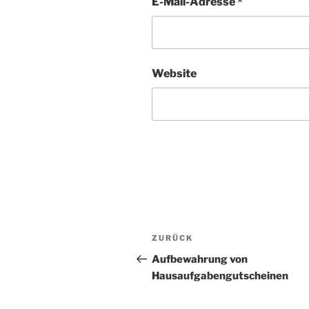
E-Mail-Adresse
*
Website
Beitragsnavigation
Vorheriger
ZURÜCK
Beitrag
Aufbewahrung von
Hausaufgabengutscheinen