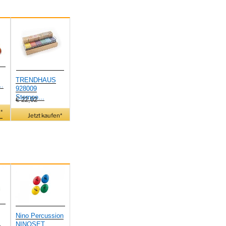
TRENDHAUS
..
928009
Stempe...
€ 22,02
*
Jetzt kaufen*
Nino Percussion
.
NINOSET...