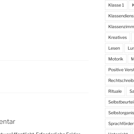
Englischunterri
Klasse 1
K
cht
Klassendiens
Klassenzimm
Kreatives
Lesen
Lu
Motorik
M
Positive Ver
Rechtschrei
Rituale
Sa
Selbstbeurtei
Selbstorganis
entar
Sprachförde