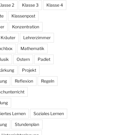
lasse 2
Klasse 3
Klasse 4
te
Klassenpost
er
Konzentration
Kräuter
Lehrerzimmer
nchbox
Mathematik
usik
Ostern
Padlet
stärkung
Projekt
bung
Reflexion
Regeln
chunterricht
lung
iertes Lernen
Soziales Lernen
rung
Stundenplan