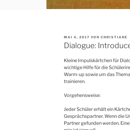
VERÖFFENTLICHT
MAI 4, 2017
VON
CHRISTIANE
AM
Dialogue: Introduc
Kleine Impulskärtchen für Dial
wichtige Hilfe für die Schüleri
Warm-up sowie um das Thema „I
trainieren.
Vorgehensweise:
Jeder Schüler erhält ein Kärtch
Gesprächspartner. Wenn die Un
Partner gefunden werden. Ein