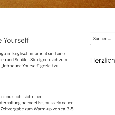
Suchen
e Yourself
nach:
oge im Englischunterricht sind eine
Herzlic
nnen und Schüler. Sie eignen sich zum
ntroduce Yourself“ gezielt zu
en und sucht sich einen
terhaltung beendet ist, muss ein neuer
e Zeitvorgabe zum Warm-up von ca. 3-5