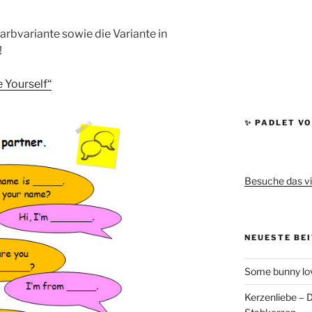
Farbvariante sowie die Variante in
!
 Yourself“
✨ PADLET VO
Besuche das vi
NEUESTE BE
Some bunny lov
Kerzenliebe – 