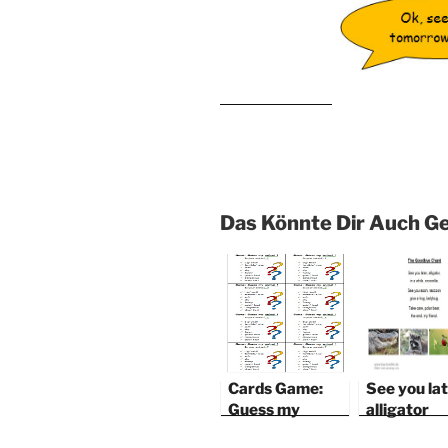
Das Könnte Dir Auch Ge
Cards Game:
See you lat
Guess my
alligator
animal