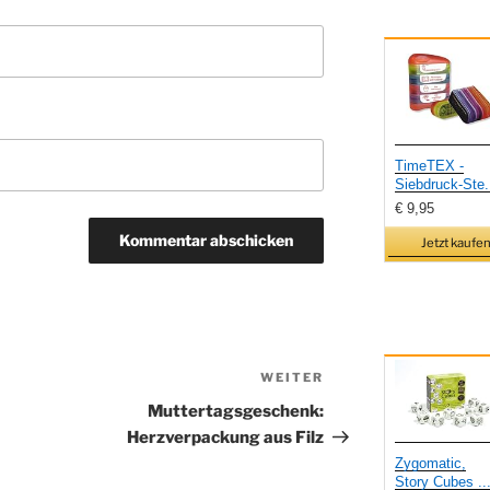
TimeTEX -
Siebdruck-Ste.
€ 9,95
Jetzt kaufen
WEITER
Nächster
Beitrag
Muttertagsgeschenk:
Herzverpackung aus Filz
Zygomatic,
Story Cubes ..