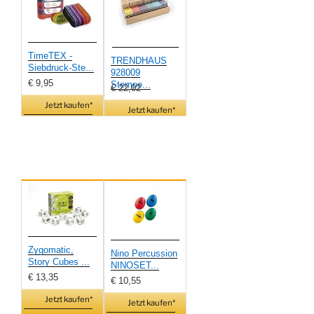
TimeTEX -
TRENDHAUS
Siebdruck-Ste...
928009
€ 9,95
Stempe...
€ 22,02
Jetzt kaufen*
Jetzt kaufen*
Zygomatic,
Nino Percussion
Story Cubes ...
NINOSET...
€ 13,35
€ 10,55
Jetzt kaufen*
Jetzt kaufen*