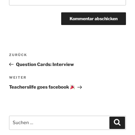
Beitragsnavigation
Vorheriger
ZURÜCK
Beitrag
Question Cards: Interview
Nächster
WEITER
Beitrag
Teacherslife goes facebook
Suchen
Suche
nach: