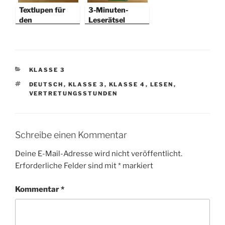
Textlupen für
3-Minuten-
den
Leserätsel
Aufsatzunterric
ht
KATEGORIEN
KLASSE 3
SCHLAGWÖRTER
DEUTSCH
,
KLASSE 3
,
KLASSE 4
,
LESEN
,
VERTRETUNGSSTUNDEN
Schreibe einen Kommentar
Deine E-Mail-Adresse wird nicht veröffentlicht.
Erforderliche Felder sind mit
*
markiert
Kommentar
*