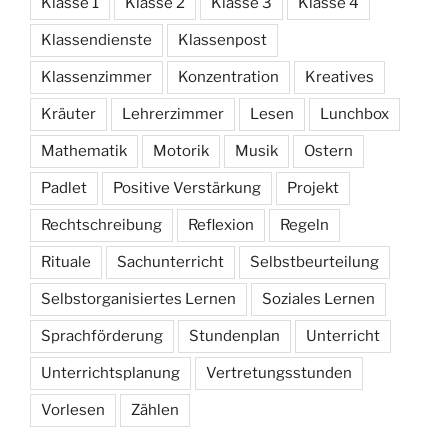
Klasse 1
Klasse 2
Klasse 3
Klasse 4
Klassendienste
Klassenpost
Klassenzimmer
Konzentration
Kreatives
Kräuter
Lehrerzimmer
Lesen
Lunchbox
Mathematik
Motorik
Musik
Ostern
Padlet
Positive Verstärkung
Projekt
Rechtschreibung
Reflexion
Regeln
Rituale
Sachunterricht
Selbstbeurteilung
Selbstorganisiertes Lernen
Soziales Lernen
Sprachförderung
Stundenplan
Unterricht
Unterrichtsplanung
Vertretungsstunden
Vorlesen
Zählen