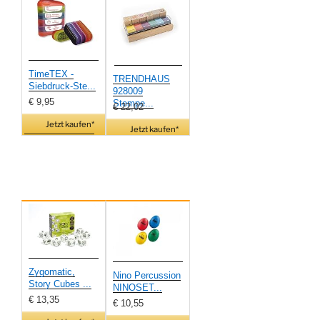
TimeTEX -
TRENDHAUS
Siebdruck-Ste...
928009
€ 9,95
Stempe...
€ 22,02
Jetzt kaufen*
Jetzt kaufen*
Zygomatic,
Nino Percussion
Story Cubes ...
NINOSET...
€ 13,35
€ 10,55