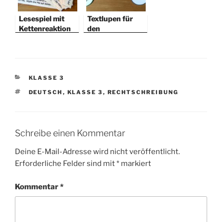
Lesespiel mit
Textlupen für
Kettenreaktion
den
Aufsatzunterric
ht
KATEGORIEN
KLASSE 3
SCHLAGWÖRTER
DEUTSCH
,
KLASSE 3
,
RECHTSCHREIBUNG
Schreibe einen Kommentar
Deine E-Mail-Adresse wird nicht veröffentlicht.
Erforderliche Felder sind mit
*
markiert
Kommentar
*