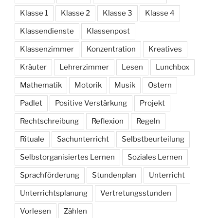
Klasse 1
Klasse 2
Klasse 3
Klasse 4
Klassendienste
Klassenpost
Klassenzimmer
Konzentration
Kreatives
Kräuter
Lehrerzimmer
Lesen
Lunchbox
Mathematik
Motorik
Musik
Ostern
Padlet
Positive Verstärkung
Projekt
Rechtschreibung
Reflexion
Regeln
Rituale
Sachunterricht
Selbstbeurteilung
Selbstorganisiertes Lernen
Soziales Lernen
Sprachförderung
Stundenplan
Unterricht
Unterrichtsplanung
Vertretungsstunden
Vorlesen
Zählen