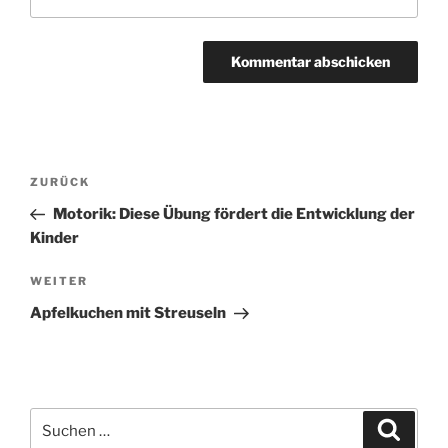
Beitragsnavigation
Vorheriger
ZURÜCK
Beitrag
Motorik: Diese Übung fördert die Entwicklung der
Kinder
Nächster
WEITER
Beitrag
Apfelkuchen mit Streuseln
Suchen
Suche
nach: