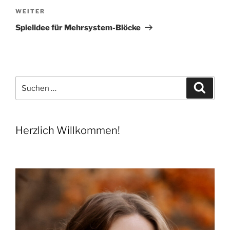
Nächster
WEITER
Beitrag
Spielidee für Mehrsystem-Blöcke
Suchen
Suche
nach:
Herzlich Willkommen!