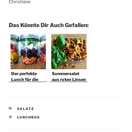
Christiane
Das Könnte Dir Auch Gefallen:
Der perfekte
Sommersalat
Lunch für die
aus roten Linsen
Schule? Salat im
Glas!
KATEGORIEN
SALATE
SCHLAGWÖRTER
LUNCHBOX