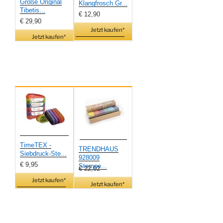
Große Original
Klangfrosch Gr...
Tibetis...
€ 12,90
€ 29,90
Jetzt kaufen*
Jetzt kaufen*
TimeTEX -
TRENDHAUS
Siebdruck-Ste...
928009
€ 9,95
Stempe...
€ 22,02
Jetzt kaufen*
Jetzt kaufen*