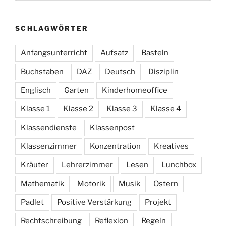
SCHLAGWÖRTER
Anfangsunterricht
Aufsatz
Basteln
Buchstaben
DAZ
Deutsch
Disziplin
Englisch
Garten
Kinderhomeoffice
Klasse 1
Klasse 2
Klasse 3
Klasse 4
Klassendienste
Klassenpost
Klassenzimmer
Konzentration
Kreatives
Kräuter
Lehrerzimmer
Lesen
Lunchbox
Mathematik
Motorik
Musik
Ostern
Padlet
Positive Verstärkung
Projekt
Rechtschreibung
Reflexion
Regeln