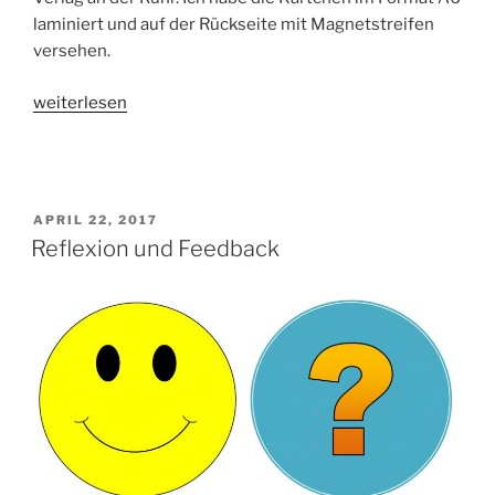
laminiert und auf der Rückseite mit Magnetstreifen
versehen.
„Classroom
weiterlesen
Management:
Strukturierung
des
Schultages
VERÖFFENTLICHT
APRIL 22, 2017
für
AM
Reflexion und Feedback
die
1.
Klasse“