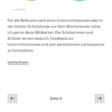
Für die Reflexion nach einer Unterrichtsstunde oder in
der letzten Schulstunde vor dem Wochenende nutze
ich gerne diese Bildkarten. Die Schülerinnen und
Schüler lernen dadurch, Feedback zur
Unterrichtsstunde und zum persönlichen Lernzuwachs
zu formulieren.
„Reflexion
weiterlesen
und
Feedback“
Seitennummerierung
Vorherige
Näch
Seite
4
Seite
Seit
der
Beiträge