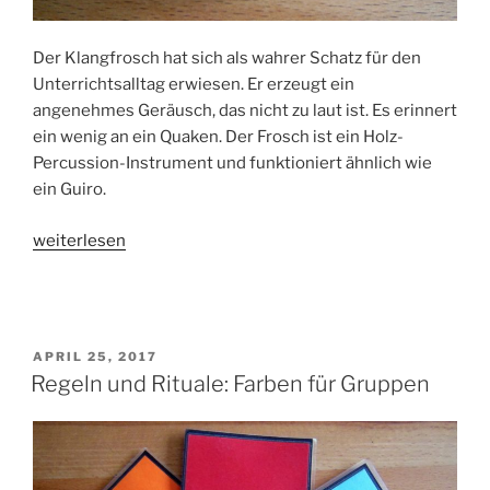
Der Klangfrosch hat sich als wahrer Schatz für den
Unterrichtsalltag erwiesen. Er erzeugt ein
angenehmes Geräusch, das nicht zu laut ist. Es erinnert
ein wenig an ein Quaken. Der Frosch ist ein Holz-
Percussion-Instrument und funktioniert ähnlich wie
ein Guiro.
„Rituale:
weiterlesen
Ein
Klangfrosch
für
den
VERÖFFENTLICHT
APRIL 25, 2017
Unterricht“
AM
Regeln und Rituale: Farben für Gruppen