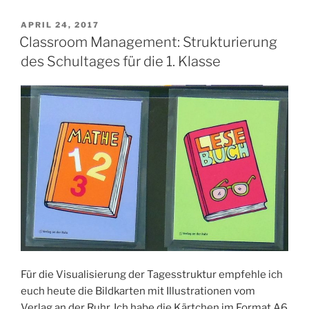
Farben
für
VERÖFFENTLICHT
APRIL 24, 2017
Gruppen“
AM
Classroom Management: Strukturierung
des Schultages für die 1. Klasse
Für die Visualisierung der Tagesstruktur empfehle ich
euch heute die Bildkarten mit Illustrationen vom
Verlag an der Ruhr. Ich habe die Kärtchen im Format A6