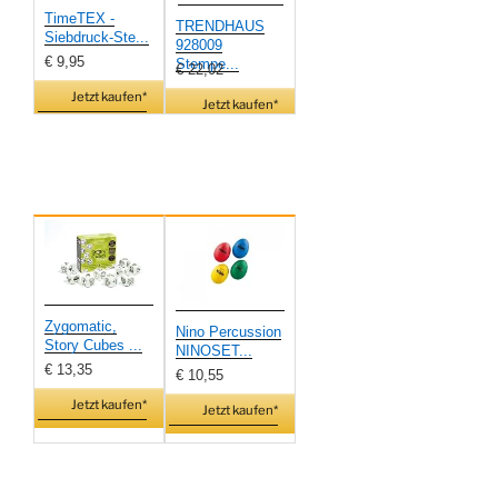
TimeTEX -
TRENDHAUS
Siebdruck-Ste...
928009
€ 9,95
Stempe...
€ 22,02
Jetzt kaufen*
Jetzt kaufen*
Zygomatic,
Nino Percussion
Story Cubes ...
NINOSET...
€ 13,35
€ 10,55
Jetzt kaufen*
Jetzt kaufen*