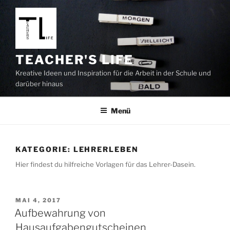
Zum
Inhalt
springen
TEACHER'S LIFE
Kreative Ideen und Inspiration für die Arbeit in der Schule und
darüber hinaus
Menü
KATEGORIE:
LEHRERLEBEN
Hier findest du hilfreiche Vorlagen für das Lehrer-Dasein.
VERÖFFENTLICHT
MAI 4, 2017
AM
Aufbewahrung von
Hausaufgabengutscheinen