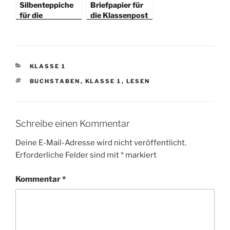
Silbenteppiche
Briefpapier für
für die
die Klassenpost
Pinguinklasse
KATEGORIEN
KLASSE 1
SCHLAGWÖRTER
BUCHSTABEN
,
KLASSE 1
,
LESEN
Schreibe einen Kommentar
Deine E-Mail-Adresse wird nicht veröffentlicht.
Erforderliche Felder sind mit
*
markiert
Kommentar
*