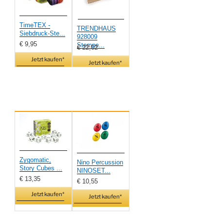
TimeTEX -
TRENDHAUS
Siebdruck-Ste...
928009
€ 9,95
Stempe...
€ 22,02
Jetzt kaufen*
Jetzt kaufen*
Zygomatic,
Nino Percussion
Story Cubes ...
NINOSET...
€ 13,35
€ 10,55
Jetzt kaufen*
Jetzt kaufen*