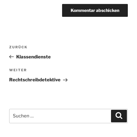
Beitragsnavigation
Vorheriger
ZURÜCK
Beitrag
Klassendienste
Nächster
WEITER
Beitrag
Rechtschreibdetektive
Suchen
Suche
nach: