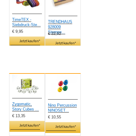
TimeTEX -
TRENDHAUS
Siebdruck-Ste...
928009
€ 9,95
Stempe...
€ 22,02
Jetzt kaufen*
Jetzt kaufen*
Zygomatic,
Nino Percussion
Story Cubes ...
NINOSET...
€ 13,35
€ 10,55
Jetzt kaufen*
Jetzt kaufen*