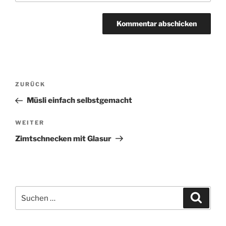
Beitragsnavigation
Vorheriger
ZURÜCK
Beitrag
Müsli einfach selbstgemacht
Nächster
WEITER
Beitrag
Zimtschnecken mit Glasur
Suchen
Suche
nach: