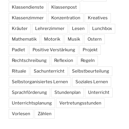
Klassendienste
Klassenpost
Klassenzimmer
Konzentration
Kreatives
Kräuter
Lehrerzimmer
Lesen
Lunchbox
Mathematik
Motorik
Musik
Ostern
Padlet
Positive Verstärkung
Projekt
Rechtschreibung
Reflexion
Regeln
Rituale
Sachunterricht
Selbstbeurteilung
Selbstorganisiertes Lernen
Soziales Lernen
Sprachförderung
Stundenplan
Unterricht
Unterrichtsplanung
Vertretungsstunden
Vorlesen
Zählen