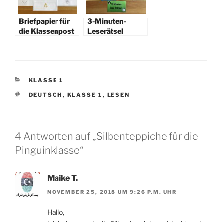
Briefpapier für
3-Minuten-
die Klassenpost
Leserätsel
KATEGORIEN
KLASSE 1
SCHLAGWÖRTER
DEUTSCH
,
KLASSE 1
,
LESEN
4 Antworten auf „Silbenteppiche für die
Pinguinklasse“
Maike T.
NOVEMBER 25, 2018 UM 9:26 P.M. UHR
Hallo,